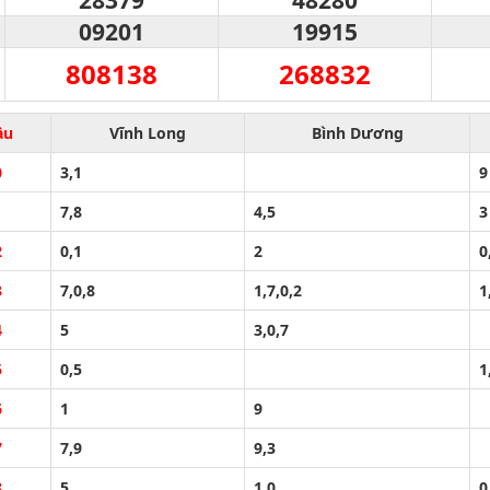
28379
48280
09201
19915
808138
268832
ầu
Vĩnh Long
Bình Dương
0
3,1
9
1
7,8
4,5
3
2
0,1
2
0
3
7,0,8
1,7,0,2
1
4
5
3,0,7
5
0,5
1
6
1
9
7
7,9
9,3
8
5
1,0
0