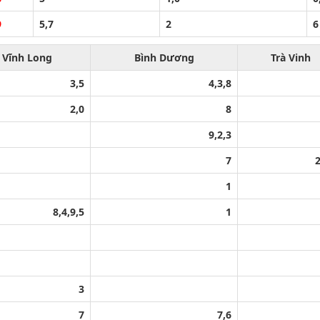
9
5,7
2
6
Vĩnh Long
Bình Dương
Trà Vinh
3,5
4,3,8
2,0
8
9,2,3
7
2
1
8,4,9,5
1
3
7
7,6