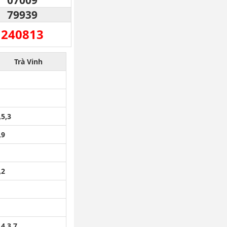
07009
79939
240813
Trà Vinh
,5,3
,9
,2
,4,3,7