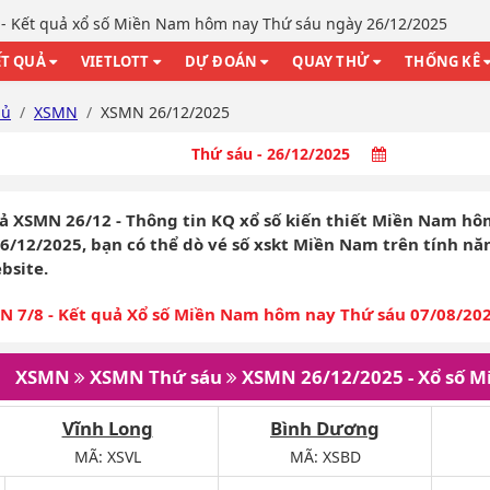
- Kết quả xổ số Miền Nam hôm nay Thứ sáu ngày 26/12/2025
ẾT QUẢ
VIETLOTT
DỰ ĐOÁN
QUAY THỬ
THỐNG KÊ
hủ
XSMN
XSMN 26/12/2025
Thứ sáu - 26/12/2025
ả XSMN 26/12 - Thông tin KQ xổ số kiến thiết Miền Nam hô
6/12/2025, bạn có thể dò vé số xskt Miền Nam trên tính năn
bsite.
 7/8 - Kết quả Xổ số Miền Nam hôm nay Thứ sáu 07/08/20
XSMN
XSMN Thứ sáu
XSMN 26/12/2025
- Xổ số 
Vĩnh Long
Bình Dương
MÃ: XSVL
MÃ: XSBD