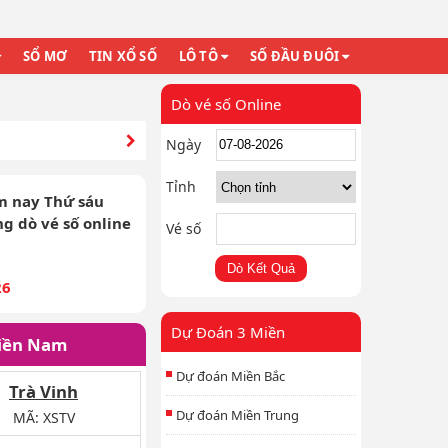
SỔ MƠ
TIN XỔ SỐ
LÔ TÔ
SỐ ĐẦU ĐUÔI
Dò vé số Online
Ngày
Tỉnh
m nay Thứ sáu
g dò vé số online
Vé số
Dò Kết Quả
26
Dự Đoán 3 Miền
Miền Nam
Dự đoán Miền Bắc
Trà Vinh
Dự đoán Miền Trung
MÃ: XSTV