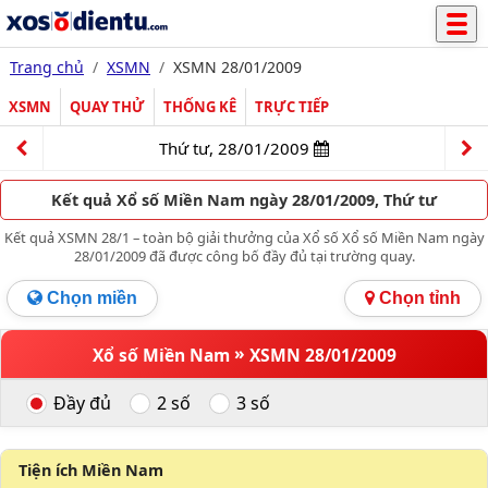
Trang chủ
XSMN
XSMN 28/01/2009
XSMN
QUAY THỬ
THỐNG KÊ
TRỰC TIẾP
Thứ tư, 28/01/2009
Kết quả Xổ số Miền Nam ngày 28/01/2009, Thứ tư
Kết quả XSMN 28/1 – toàn bộ giải thưởng của Xổ số Xổ số Miền Nam ngày
28/01/2009 đã được công bố đầy đủ tại trường quay.
Chọn miền
Chọn tỉnh
»
Xổ số Miền Nam
XSMN 28/01/2009
Đầy đủ
2 số
3 số
Tiện ích Miền Nam