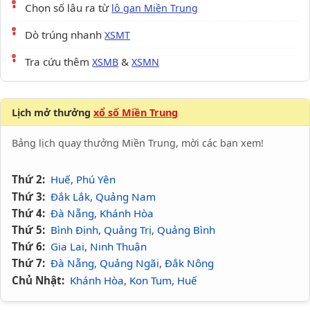
Chọn số lâu ra từ
lô gan Miền Trung
Dò trúng nhanh
XSMT
Tra cứu thêm
&
XSMB
XSMN
Lịch mở thưởng
xổ số Miền Trung
Bảng lịch quay thưởng Miền Trung, mời các bạn xem!
Thứ 2:
Huế
,
Phú Yên
Thứ 3:
Đắk Lắk
,
Quảng Nam
Thứ 4:
Đà Nẵng
,
Khánh Hòa
Thứ 5:
Bình Định
,
Quảng Trị
,
Quảng Bình
Thứ 6:
Gia Lai
,
Ninh Thuận
Thứ 7:
Đà Nẵng
,
Quảng Ngãi
,
Đắk Nông
Chủ Nhật:
Khánh Hòa
,
Kon Tum
,
Huế