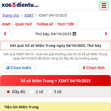
Trang chủ
XSMT
XSMT 04/10/2025
XSMT
QUAY THỬ
THỐNG KÊ
TRỰC TIẾP
Thứ bảy, 04/10/2025
Kết quả Xổ số Miền Trung ngày 04/10/2025, Thứ bảy
Kết quả XSMT 04/10 – toàn bộ giải thưởng của Xổ số Xổ số Miền Trung
ngày 04/10/2025 đã được công bố đầy đủ tại trường quay.
Chọn miền
Chọn tỉnh
»
Xổ số Miền Trung
XSMT 04/10/2025
Đầy đủ
2 số
3 số
Tiện ích Miền Trung