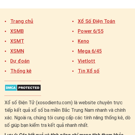
Trang chủ
Xổ Số Điện Toán
XSMB
Power 6/55
XSMT
Keno
XSMN
Mega 6/45
Dự đoán
Vietlott
Thống kê
Tin Xổ số
Xổ số Điện Tử (xosodientu.com) là website chuyên trực
tiếp kết quả xổ số ba miền Bắc Trung Nam nhanh và chính
xác. Ngoài ra, chúng tôi cung cấp các tính năng thống kê, dò
số giúp bạn kiểm tra kết quả nhanh nhất.