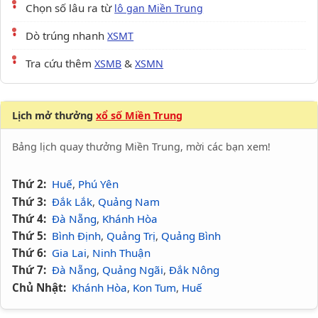
Chọn số lâu ra từ
lô gan Miền Trung
Dò trúng nhanh
XSMT
Tra cứu thêm
&
XSMB
XSMN
Lịch mở thưởng
xổ số Miền Trung
Bảng lịch quay thưởng Miền Trung, mời các bạn xem!
Thứ 2:
Huế
,
Phú Yên
Thứ 3:
Đắk Lắk
,
Quảng Nam
Thứ 4:
Đà Nẵng
,
Khánh Hòa
Thứ 5:
Bình Định
,
Quảng Trị
,
Quảng Bình
Thứ 6:
Gia Lai
,
Ninh Thuận
Thứ 7:
Đà Nẵng
,
Quảng Ngãi
,
Đắk Nông
Chủ Nhật:
Khánh Hòa
,
Kon Tum
,
Huế