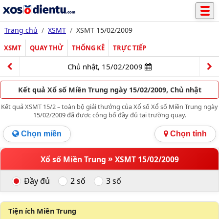
Trang chủ
XSMT
XSMT 15/02/2009
XSMT
QUAY THỬ
THỐNG KÊ
TRỰC TIẾP
Chủ nhật, 15/02/2009
Kết quả Xổ số Miền Trung ngày 15/02/2009, Chủ nhật
Kết quả XSMT 15/2 – toàn bộ giải thưởng của Xổ số Xổ số Miền Trung ngày
15/02/2009 đã được công bố đầy đủ tại trường quay.
Chọn miền
Chọn tỉnh
»
Xổ số Miền Trung
XSMT 15/02/2009
Đầy đủ
2 số
3 số
Tiện ích Miền Trung