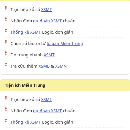
Trực tiếp xổ số
XSMT
Nhận định
chuẩn
dự đoán XSMT
Logic, đơn giản
Thống kê XSMT
Chọn số lâu ra từ
lô gan Miền Trung
Dò trúng nhanh
XSMT
Tra cứu thêm
&
XSMB
XSMN
Tiện ích Miền Trung
Trực tiếp xổ số
XSMT
Nhận định
chuẩn
dự đoán XSMT
Logic, đơn giản
Thống kê XSMT