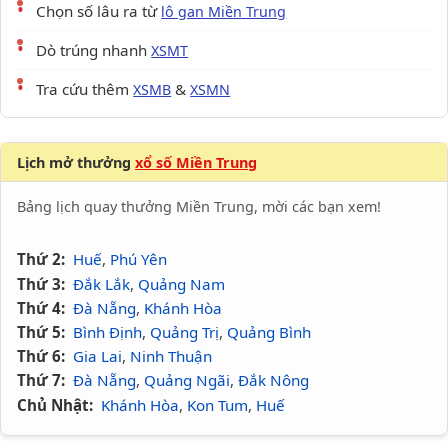
Chọn số lâu ra từ
lô gan Miền Trung
Dò trúng nhanh
XSMT
Tra cứu thêm
&
XSMB
XSMN
Lịch mở thưởng
xổ số Miền Trung
Bảng lịch quay thưởng Miền Trung, mời các bạn xem!
Thứ 2:
Huế
,
Phú Yên
Thứ 3:
Đắk Lắk
,
Quảng Nam
Thứ 4:
Đà Nẵng
,
Khánh Hòa
Thứ 5:
Bình Định
,
Quảng Trị
,
Quảng Bình
Thứ 6:
Gia Lai
,
Ninh Thuận
Thứ 7:
Đà Nẵng
,
Quảng Ngãi
,
Đắk Nông
Chủ Nhật:
Khánh Hòa
,
Kon Tum
,
Huế