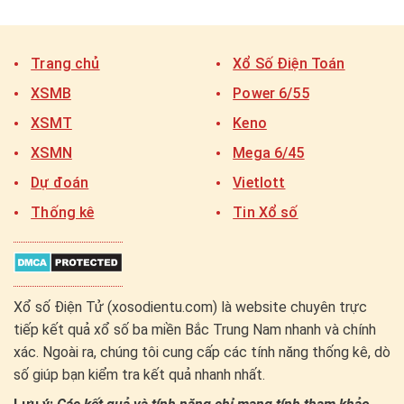
Trang chủ
Xổ Số Điện Toán
XSMB
Power 6/55
XSMT
Keno
XSMN
Mega 6/45
Dự đoán
Vietlott
Thống kê
Tin Xổ số
Xổ số Điện Tử (xosodientu.com) là website chuyên trực
tiếp kết quả xổ số ba miền Bắc Trung Nam nhanh và chính
xác. Ngoài ra, chúng tôi cung cấp các tính năng thống kê, dò
số giúp bạn kiểm tra kết quả nhanh nhất.