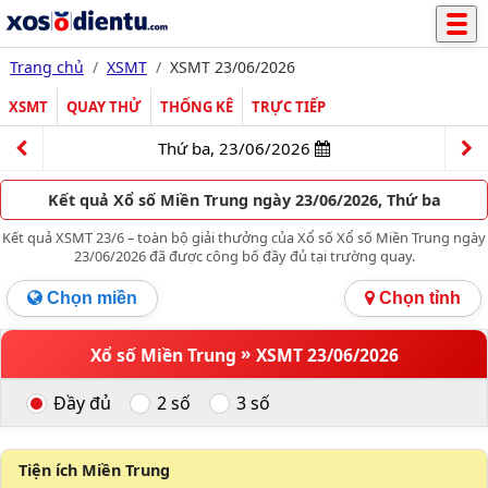
Trang chủ
XSMT
XSMT 23/06/2026
XSMT
QUAY THỬ
THỐNG KÊ
TRỰC TIẾP
Thứ ba, 23/06/2026
Kết quả Xổ số Miền Trung ngày 23/06/2026, Thứ ba
Kết quả XSMT 23/6 – toàn bộ giải thưởng của Xổ số Xổ số Miền Trung ngày
23/06/2026 đã được công bố đầy đủ tại trường quay.
Chọn miền
Chọn tỉnh
»
Xổ số Miền Trung
XSMT 23/06/2026
Đầy đủ
2 số
3 số
Tiện ích Miền Trung