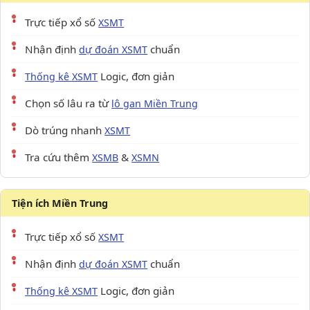
Trực tiếp xổ số
XSMT
Nhận định
chuẩn
dự đoán XSMT
Logic, đơn giản
Thống kê XSMT
Chọn số lâu ra từ
lô gan Miền Trung
Dò trúng nhanh
XSMT
Tra cứu thêm
&
XSMB
XSMN
Tiện ích Miền Trung
Trực tiếp xổ số
XSMT
Nhận định
chuẩn
dự đoán XSMT
Logic, đơn giản
Thống kê XSMT