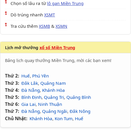
Chọn số lâu ra từ
lô gan Miền Trung
Dò trúng nhanh
XSMT
Tra cứu thêm
&
XSMB
XSMN
Lịch mở thưởng
xổ số Miền Trung
Bảng lịch quay thưởng Miền Trung, mời các bạn xem!
Thứ 2:
Huế
,
Phú Yên
Thứ 3:
Đắk Lắk
,
Quảng Nam
Thứ 4:
Đà Nẵng
,
Khánh Hòa
Thứ 5:
Bình Định
,
Quảng Trị
,
Quảng Bình
Thứ 6:
Gia Lai
,
Ninh Thuận
Thứ 7:
Đà Nẵng
,
Quảng Ngãi
,
Đắk Nông
Chủ Nhật:
Khánh Hòa
,
Kon Tum
,
Huế