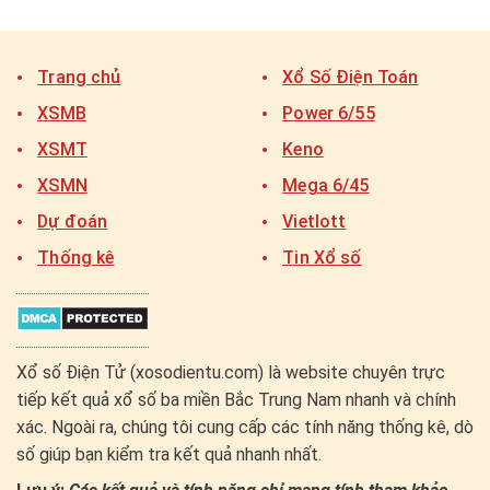
Trang chủ
Xổ Số Điện Toán
XSMB
Power 6/55
XSMT
Keno
XSMN
Mega 6/45
Dự đoán
Vietlott
Thống kê
Tin Xổ số
Xổ số Điện Tử (xosodientu.com) là website chuyên trực
tiếp kết quả xổ số ba miền Bắc Trung Nam nhanh và chính
xác. Ngoài ra, chúng tôi cung cấp các tính năng thống kê, dò
số giúp bạn kiểm tra kết quả nhanh nhất.