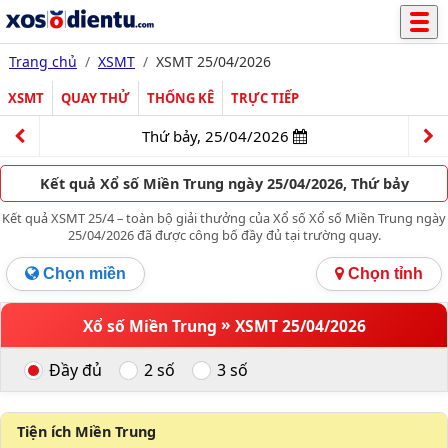
Trang chủ
XSMT
XSMT 25/04/2026
XSMT
QUAY THỬ
THỐNG KÊ
TRỰC TIẾP
Thứ bảy, 25/04/2026
Kết quả Xổ số Miền Trung ngày 25/04/2026, Thứ bảy
Kết quả XSMT 25/4 – toàn bộ giải thưởng của Xổ số Xổ số Miền Trung ngày
25/04/2026 đã được công bố đầy đủ tại trường quay.
Chọn miền
Chọn tỉnh
»
Xổ số Miền Trung
XSMT 25/04/2026
Đầy đủ
2 số
3 số
Tiện ích Miền Trung