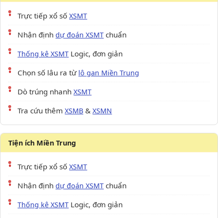
Trực tiếp xổ số
XSMT
Nhận định
chuẩn
dự đoán XSMT
Logic, đơn giản
Thống kê XSMT
Chọn số lâu ra từ
lô gan Miền Trung
Dò trúng nhanh
XSMT
Tra cứu thêm
&
XSMB
XSMN
Tiện ích Miền Trung
Trực tiếp xổ số
XSMT
Nhận định
chuẩn
dự đoán XSMT
Logic, đơn giản
Thống kê XSMT