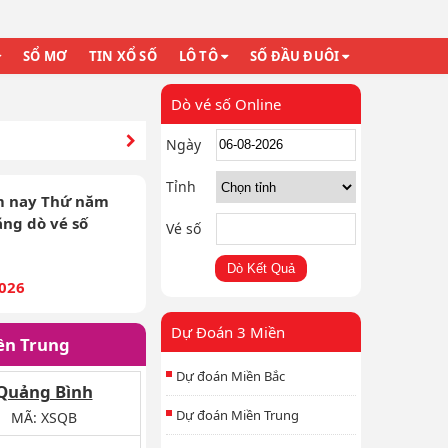
SỔ MƠ
TIN XỔ SỐ
LÔ TÔ
SỐ ĐẦU ĐUÔI
Dò vé số Online
Ngày
Tỉnh
ôm nay Thứ năm
ăng dò vé số
Vé số
Dò Kết Quả
2026
Dự Đoán 3 Miền
iền Trung
Dự đoán Miền Bắc
Quảng Bình
Dự đoán Miền Trung
MÃ: XSQB