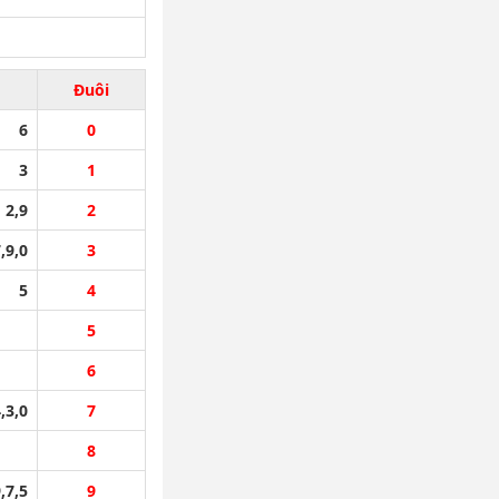
Đuôi
6
0
3
1
2,9
2
,9,0
3
5
4
5
6
,3,0
7
8
,7,5
9