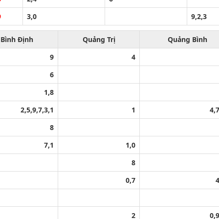
9
3,0
9,2,3
Bình Định
Quảng Trị
Quảng Bình
9
4
6
1,8
2,5,9,7,3,1
1
4,7
8
7,1
1,0
8
0,7
4
2
0,9