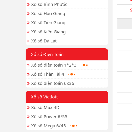
Xổ số Bình Phước
Xổ số Hậu Giang
Xổ số Tiền Giang
Xổ số Kiên Giang
Xổ số Đà Lạt
Xổ số Điện Toán
Xổ số điện toán 1*2*3
Xổ số Thần Tài 4
Xổ số điện toán 6x36
Xổ số Vietlott
Xổ số Max 4D
Xổ số Power 6/55
Xổ số Mega 6/45