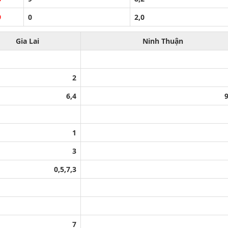
9
0
2,0
Gia Lai
Ninh Thuận
2
6,4
9
1
3
0,5,7,3
7