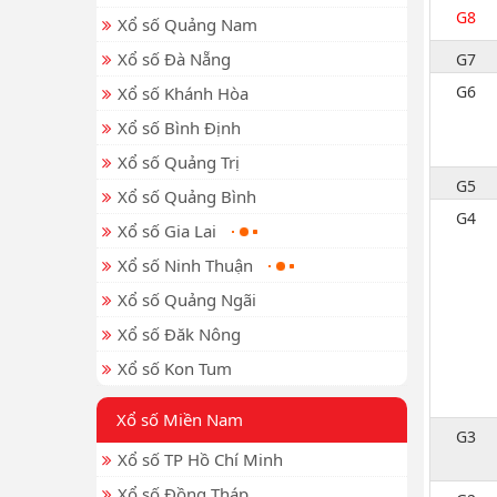
G8
Xổ số Quảng Nam
Xổ số Đà Nẵng
G7
G6
Xổ số Khánh Hòa
Xổ số Bình Định
Xổ số Quảng Trị
G5
Xổ số Quảng Bình
G4
Xổ số Gia Lai
Xổ số Ninh Thuận
Xổ số Quảng Ngãi
Xổ số Đăk Nông
Xổ số Kon Tum
Xổ số Miền Nam
G3
Xổ số TP Hồ Chí Minh
Xổ số Đồng Tháp