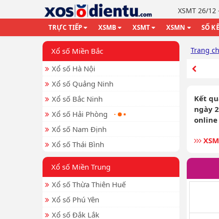
XSMT 26/12 
TRỰC TIẾP
XSMB
XSMT
XSMN
SỐ K
Trang c
Xổ số Miền Bắc
Xổ số Hà Nội
Xổ số Quảng Ninh
Kết qu
Xổ số Bắc Ninh
ngày 2
Xổ số Hải Phòng
online
Xổ số Nam Định
XSMT
Xổ số Thái Bình
Xổ số Miền Trung
Xổ số Thừa Thiên Huế
Xổ số Phú Yên
Xổ số Đắk Lắk