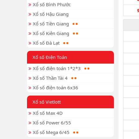
Xổ số Bình Phước
Xổ số Hậu Giang
Xổ số Tiền Giang
Xổ số Kiên Giang
Xổ số Đà Lạt
Xổ số Điện Toán
Xổ số điện toán 1*2*3
Xổ số Thần Tài 4
Xổ số điện toán 6x36
Xổ số Vietlott
Xổ số Max 4D
Xổ số Power 6/55
Xổ số Mega 6/45