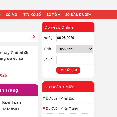
SỔ MƠ
TIN XỔ SỐ
LÔ TÔ
SỐ ĐẦU ĐUÔI
Dò vé số Online
Ngày
Tỉnh
ôm nay Chủ nhật
ăng dò vé số
Vé số
Dò Kết Quả
2026
Dự Đoán 3 Miền
iền Trung
Dự đoán Miền Bắc
Kon Tum
Dự đoán Miền Trung
MÃ: XSKT