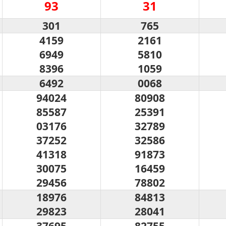
93
31
301
765
4159
2161
6949
5810
8396
1059
6492
0068
94024
80908
85587
25391
03176
32789
37252
32586
41318
91873
30075
16459
29456
78802
18976
84813
29823
28041