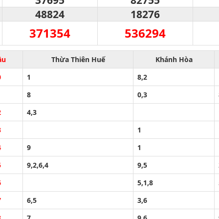
37695
82755
48824
18276
371354
536294
ầu
Thừa Thiên Huế
Khánh Hòa
0
1
8,2
1
8
0,3
2
4,3
3
1
4
9
1
5
9,2,6,4
9,5
6
5,1,8
7
6,5
3,6
8
7
9,6