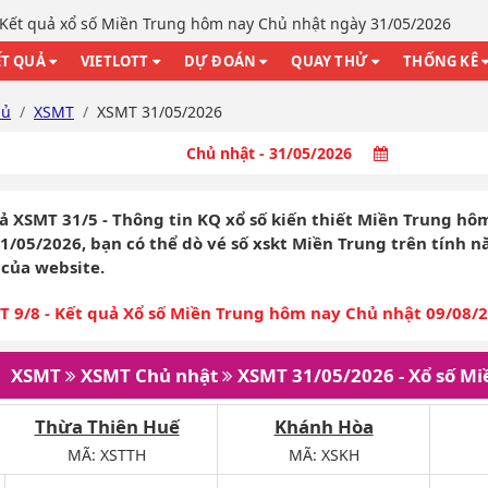
 Kết quả xổ số Miền Trung hôm nay Chủ nhật ngày 31/05/2026
ẾT QUẢ
VIETLOTT
DỰ ĐOÁN
QUAY THỬ
THỐNG KÊ
hủ
XSMT
XSMT 31/05/2026
Chủ nhật - 31/05/2026
ả XSMT 31/5 - Thông tin KQ xổ số kiến thiết Miền Trung h
1/05/2026, bạn có thể dò vé số xskt Miền Trung trên tính n
 của website.
 9/8 - Kết quả Xổ số Miền Trung hôm nay Chủ nhật 09/08/
XSMT
XSMT Chủ nhật
XSMT 31/05/2026
- Xổ số M
Thừa Thiên Huế
Khánh Hòa
MÃ: XSTTH
MÃ: XSKH