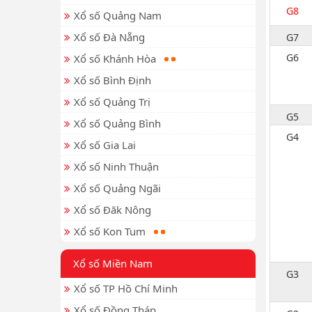
G8
Xổ số Quảng Nam
Xổ số Đà Nẵng
G7
G6
Xổ số Khánh Hòa
Xổ số Bình Định
Xổ số Quảng Trị
G5
Xổ số Quảng Bình
G4
Xổ số Gia Lai
Xổ số Ninh Thuận
Xổ số Quảng Ngãi
Xổ số Đăk Nông
Xổ số Kon Tum
Xổ số Miền Nam
G3
Xổ số TP Hồ Chí Minh
Xổ số Đồng Tháp