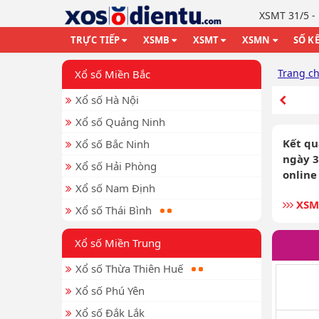
XSMT 31/5 -
TRỰC TIẾP
XSMB
XSMT
XSMN
SỐ K
Trang c
Xổ số Miền Bắc
Xổ số Hà Nội
Xổ số Quảng Ninh
Kết qu
Xổ số Bắc Ninh
ngày 3
Xổ số Hải Phòng
online
Xổ số Nam Định
XSMT
Xổ số Thái Bình
Xổ số Miền Trung
Xổ số Thừa Thiên Huế
Xổ số Phú Yên
Xổ số Đắk Lắk