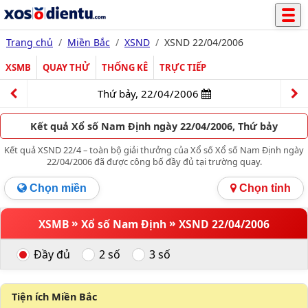
Trang chủ
Miền Bắc
XSND
XSND 22/04/2006
XSMB
QUAY THỬ
THỐNG KÊ
TRỰC TIẾP
Thứ bảy, 22/04/2006
Kết quả Xổ số Nam Định ngày 22/04/2006, Thứ bảy
Kết quả XSND 22/4 – toàn bộ giải thưởng của Xổ số Xổ số Nam Định ngày
22/04/2006 đã được công bố đầy đủ tại trường quay.
Chọn miền
Chọn tỉnh
»
»
XSMB
Xổ số Nam Định
XSND 22/04/2006
Đầy đủ
2 số
3 số
Tiện ích Miền Bắc