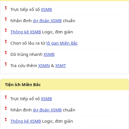
Trực tiếp xổ số
XSMB
Nhận định
chuẩn
dự đoán XSMB
Logic, đơn giản
Thống kê XSMB
Chọn số lâu ra từ
lô gan Miền Bắc
Dò trúng nhanh
XSMB
Tra cứu thêm
&
XSMN
XSMT
Tiện ích Miền Bắc
Trực tiếp xổ số
XSMB
Nhận định
chuẩn
dự đoán XSMB
Logic, đơn giản
Thống kê XSMB