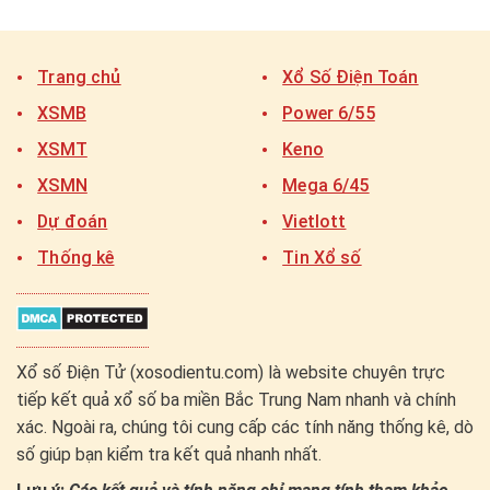
Trang chủ
Xổ Số Điện Toán
XSMB
Power 6/55
XSMT
Keno
XSMN
Mega 6/45
Dự đoán
Vietlott
Thống kê
Tin Xổ số
Xổ số Điện Tử (xosodientu.com) là website chuyên trực
tiếp kết quả xổ số ba miền Bắc Trung Nam nhanh và chính
xác. Ngoài ra, chúng tôi cung cấp các tính năng thống kê, dò
số giúp bạn kiểm tra kết quả nhanh nhất.