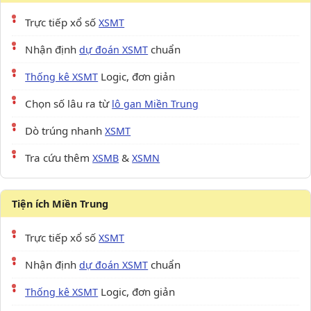
Trực tiếp xổ số
XSMT
Nhận định
chuẩn
dự đoán XSMT
Logic, đơn giản
Thống kê XSMT
Chọn số lâu ra từ
lô gan Miền Trung
Dò trúng nhanh
XSMT
Tra cứu thêm
&
XSMB
XSMN
Tiện ích Miền Trung
Trực tiếp xổ số
XSMT
Nhận định
chuẩn
dự đoán XSMT
Logic, đơn giản
Thống kê XSMT