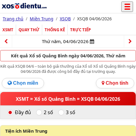
Trang chủ
Miền Trung
XSQB
XSQB 04/06/2026
XSMT
QUAY THỬ
THỐNG KÊ
TRỰC TIẾP
Thứ năm, 04/06/2026
Kết quả Xổ số Quảng Bình ngày 04/06/2026, Thứ năm
Kết quả XSQB 04/6 – toàn bộ giải thưởng của Xổ số Xổ số Quảng Bình ngày
04/06/2026 đã được công bố đầy đủ tại trường quay.
Chọn miền
Chọn tỉnh
»
»
XSMT
Xổ số Quảng Bình
XSQB 04/06/2026
Đầy đủ
2 số
3 số
Tiện ích Miền Trung