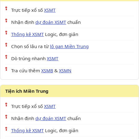
Trực tiếp xổ số
XSMT
Nhận định
chuẩn
dự đoán XSMT
Logic, đơn giản
Thống kê XSMT
Chọn số lâu ra từ
lô gan Miền Trung
Dò trúng nhanh
XSMT
Tra cứu thêm
&
XSMB
XSMN
Tiện ích Miền Trung
Trực tiếp xổ số
XSMT
Nhận định
chuẩn
dự đoán XSMT
Logic, đơn giản
Thống kê XSMT