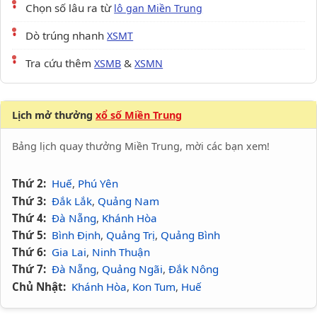
Chọn số lâu ra từ
lô gan Miền Trung
Dò trúng nhanh
XSMT
Tra cứu thêm
&
XSMB
XSMN
Lịch mở thưởng
xổ số Miền Trung
Bảng lịch quay thưởng Miền Trung, mời các bạn xem!
Thứ 2:
Huế
,
Phú Yên
Thứ 3:
Đắk Lắk
,
Quảng Nam
Thứ 4:
Đà Nẵng
,
Khánh Hòa
Thứ 5:
Bình Định
,
Quảng Trị
,
Quảng Bình
Thứ 6:
Gia Lai
,
Ninh Thuận
Thứ 7:
Đà Nẵng
,
Quảng Ngãi
,
Đắk Nông
Chủ Nhật:
Khánh Hòa
,
Kon Tum
,
Huế