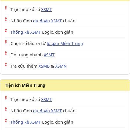
Trực tiếp xổ số
XSMT
Nhận định
chuẩn
dự đoán XSMT
Logic, đơn giản
Thống kê XSMT
Chọn số lâu ra từ
lô gan Miền Trung
Dò trúng nhanh
XSMT
Tra cứu thêm
&
XSMB
XSMN
Tiện ích Miền Trung
Trực tiếp xổ số
XSMT
Nhận định
chuẩn
dự đoán XSMT
Logic, đơn giản
Thống kê XSMT