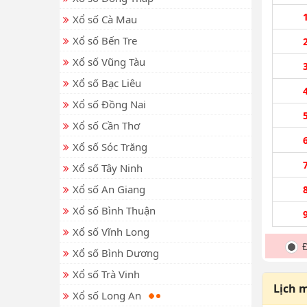
Xổ số Cà Mau
Xổ số Bến Tre
Xổ số Vũng Tàu
Xổ số Bạc Liêu
Xổ số Đồng Nai
Xổ số Cần Thơ
Xổ số Sóc Trăng
Xổ số Tây Ninh
Xổ số An Giang
Xổ số Bình Thuận
Xổ số Vĩnh Long
Xổ số Bình Dương
Xổ số Trà Vinh
Lịch 
Xổ số Long An