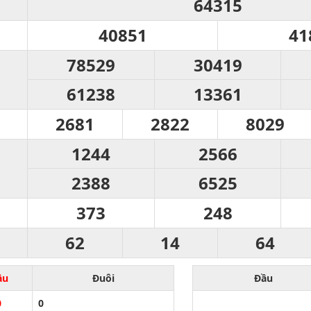
64315
40851
41
78529
30419
61238
13361
2681
2822
8029
1244
2566
2388
6525
373
248
62
14
64
ầu
Đuôi
Đầu
0
0