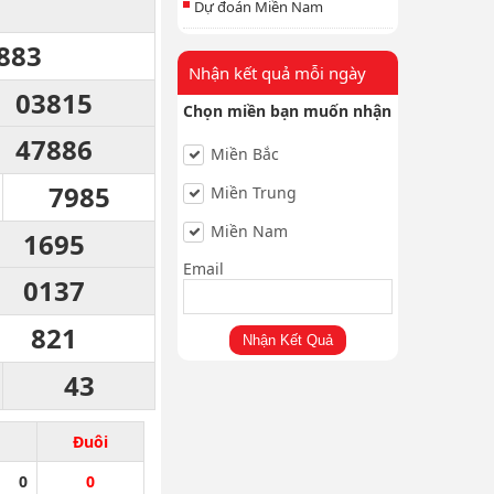
Dự đoán Miền Nam
883
Nhận kết quả mỗi ngày
03815
Chọn miền bạn muốn nhận
47886
Miền Bắc
7985
Miền Trung
Miền Nam
1695
Email
0137
821
Nhận Kết Quả
43
Đuôi
0
0