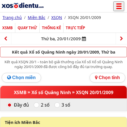
Trang chủ
Miền Bắc
XSQN
XSQN 20/01/2009
XSMB
QUAY THỬ
THỐNG KÊ
TRỰC TIẾP
Thứ ba, 20/01/2009
Kết quả Xổ số Quảng Ninh ngày 20/01/2009, Thứ ba
Kết quả XSQN 20/1 – toàn bộ giải thưởng của Xổ số Xổ số Quảng Ninh
ngày 20/01/2009 đã được công bố đầy đủ tại trường quay.
Chọn miền
Chọn tỉnh
»
»
XSMB
Xổ số Quảng Ninh
XSQN 20/01/2009
Đầy đủ
2 số
3 số
Tiện ích Miền Bắc