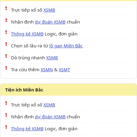
Trực tiếp xổ số
XSMB
Nhận định
chuẩn
dự đoán XSMB
Logic, đơn giản
Thống kê XSMB
Chọn số lâu ra từ
lô gan Miền Bắc
Dò trúng nhanh
XSMB
Tra cứu thêm
&
XSMN
XSMT
Tiện ích Miền Bắc
Trực tiếp xổ số
XSMB
Nhận định
chuẩn
dự đoán XSMB
Logic, đơn giản
Thống kê XSMB