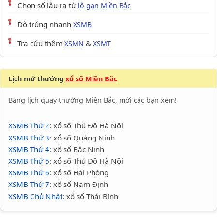
Chọn số lâu ra từ
lô gan Miền Bắc
Dò trúng nhanh
XSMB
Tra cứu thêm
&
XSMN
XSMT
Lịch mở thưởng
xổ số Miền Bắc
Bảng lịch quay thưởng Miền Bắc, mời các bạn xem!
XSMB Thứ 2
: xổ số Thủ Đô Hà Nội
XSMB Thứ 3
: xổ số Quảng Ninh
XSMB Thứ 4
: xổ số Bắc Ninh
XSMB Thứ 5
: xổ số Thủ Đô Hà Nội
XSMB Thứ 6
: xổ số Hải Phòng
XSMB Thứ 7
: xổ số Nam Định
XSMB Chủ Nhật
: xổ số Thái Bình