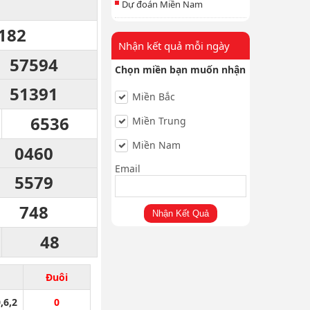
Dự đoán Miền Nam
182
Nhận kết quả mỗi ngày
57594
Chọn miền bạn muốn nhận
51391
Miền Bắc
6536
Miền Trung
Miền Nam
0460
Email
5579
748
Nhận Kết Quả
48
Đuôi
,6,2
0