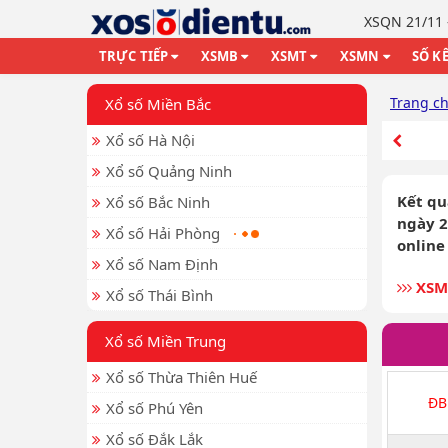
XSQN 21/11 
TRỰC TIẾP
XSMB
XSMT
XSMN
SỐ K
Trang c
Xổ số Miền Bắc
Xổ số Hà Nội
Xổ số Quảng Ninh
Kết qu
Xổ số Bắc Ninh
ngày 2
Xổ số Hải Phòng
online
Xổ số Nam Định
XSMB
Xổ số Thái Bình
Xổ số Miền Trung
Xổ số Thừa Thiên Huế
ĐB
Xổ số Phú Yên
Xổ số Đắk Lắk