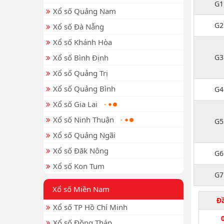
G1
Xổ số Quảng Nam
G2
Xổ số Đà Nẵng
Xổ số Khánh Hòa
Xổ số Bình Định
G3
Xổ số Quảng Trị
Xổ số Quảng Bình
G4
Xổ số Gia Lai
Xổ số Ninh Thuận
G5
Xổ số Quảng Ngãi
Xổ số Đăk Nông
G6
Xổ số Kon Tum
G7
Xổ số Miền Nam
Đ
Xổ số TP Hồ Chí Minh
Xổ số Đồng Tháp