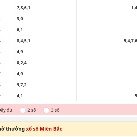
1
7,3,6,1
1,4
2
3,0
3
6,1
4
8,4,5,1
5,4,7,
5
4,9
6
0,2,4
7
4,9
8
9,7,2
9
4,1
5
Đầy đủ
2 số
3 số
mở thưởng
xổ số Miền Bắc