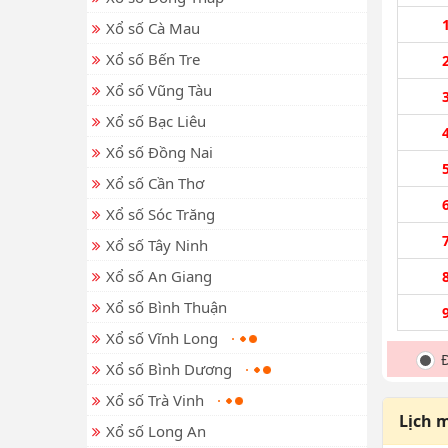
Xổ số Cà Mau
Xổ số Bến Tre
Xổ số Vũng Tàu
Xổ số Bạc Liêu
Xổ số Đồng Nai
Xổ số Cần Thơ
Xổ số Sóc Trăng
Xổ số Tây Ninh
Xổ số An Giang
Xổ số Bình Thuận
Xổ số Vĩnh Long
Xổ số Bình Dương
Xổ số Trà Vinh
Lịch 
Xổ số Long An