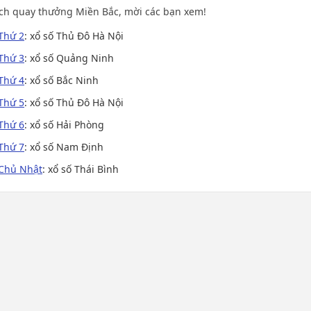
ịch quay thưởng Miền Bắc, mời các bạn xem!
Thứ 2
: xổ số Thủ Đô Hà Nội
Thứ 3
: xổ số Quảng Ninh
Thứ 4
: xổ số Bắc Ninh
Thứ 5
: xổ số Thủ Đô Hà Nội
Thứ 6
: xổ số Hải Phòng
Thứ 7
: xổ số Nam Định
Chủ Nhật
: xổ số Thái Bình