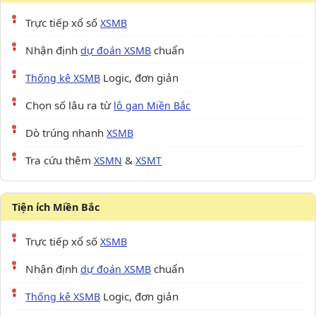
Trực tiếp xổ số
XSMB
Nhận định
chuẩn
dự đoán XSMB
Logic, đơn giản
Thống kê XSMB
Chọn số lâu ra từ
lô gan Miền Bắc
Dò trúng nhanh
XSMB
Tra cứu thêm
&
XSMN
XSMT
Tiện ích Miền Bắc
Trực tiếp xổ số
XSMB
Nhận định
chuẩn
dự đoán XSMB
Logic, đơn giản
Thống kê XSMB