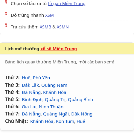
Chọn số lâu ra từ
lô gan Miền Trung
Dò trúng nhanh
XSMT
Tra cứu thêm
&
XSMB
XSMN
Lịch mở thưởng
xổ số Miền Trung
Bảng lịch quay thưởng Miền Trung, mời các bạn xem!
Thứ 2:
Huế
,
Phú Yên
Thứ 3:
Đắk Lắk
,
Quảng Nam
Thứ 4:
Đà Nẵng
,
Khánh Hòa
Thứ 5:
Bình Định
,
Quảng Trị
,
Quảng Bình
Thứ 6:
Gia Lai
,
Ninh Thuận
Thứ 7:
Đà Nẵng
,
Quảng Ngãi
,
Đắk Nông
Chủ Nhật:
Khánh Hòa
,
Kon Tum
,
Huế