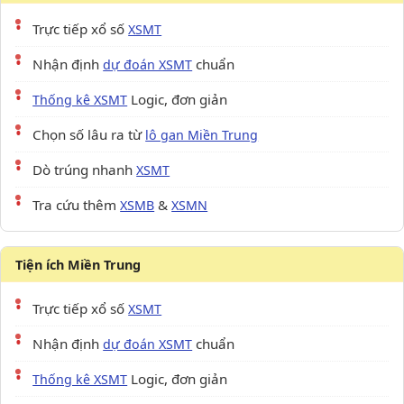
Trực tiếp xổ số
XSMT
Nhận định
chuẩn
dự đoán XSMT
Logic, đơn giản
Thống kê XSMT
Chọn số lâu ra từ
lô gan Miền Trung
Dò trúng nhanh
XSMT
Tra cứu thêm
&
XSMB
XSMN
Tiện ích Miền Trung
Trực tiếp xổ số
XSMT
Nhận định
chuẩn
dự đoán XSMT
Logic, đơn giản
Thống kê XSMT