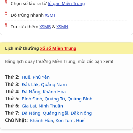
Chọn số lâu ra từ
lô gan Miền Trung
Dò trúng nhanh
XSMT
Tra cứu thêm
&
XSMB
XSMN
Lịch mở thưởng
xổ số Miền Trung
Bảng lịch quay thưởng Miền Trung, mời các bạn xem!
Thứ 2:
Huế
,
Phú Yên
Thứ 3:
Đắk Lắk
,
Quảng Nam
Thứ 4:
Đà Nẵng
,
Khánh Hòa
Thứ 5:
Bình Định
,
Quảng Trị
,
Quảng Bình
Thứ 6:
Gia Lai
,
Ninh Thuận
Thứ 7:
Đà Nẵng
,
Quảng Ngãi
,
Đắk Nông
Chủ Nhật:
Khánh Hòa
,
Kon Tum
,
Huế