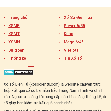
Trang chủ
Xổ Số Điện Toán
XSMB
Power 6/55
XSMT
Keno
XSMN
Mega 6/45
Dự đoán
Vietlott
Thống kê
Tin Xổ số
Xổ số Điện Tử (xosodientu.com) là website chuyên trực
tiếp kết quả xổ số ba miền Bắc Trung Nam nhanh và chính
xác. Ngoài ra, chúng tôi cung cấp các tính năng thống kê, dò
số giúp bạn kiểm tra kết quả nhanh nhất.