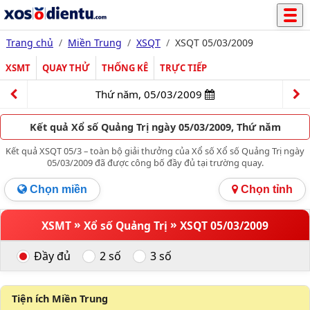
Trang chủ
Miền Trung
XSQT
XSQT 05/03/2009
XSMT
QUAY THỬ
THỐNG KÊ
TRỰC TIẾP
Thứ năm, 05/03/2009
Kết quả Xổ số Quảng Trị ngày 05/03/2009, Thứ năm
Kết quả XSQT 05/3 – toàn bộ giải thưởng của Xổ số Xổ số Quảng Trị ngày
05/03/2009 đã được công bố đầy đủ tại trường quay.
Chọn miền
Chọn tỉnh
»
»
XSMT
Xổ số Quảng Trị
XSQT 05/03/2009
Đầy đủ
2 số
3 số
Tiện ích Miền Trung