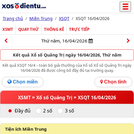
Trang chủ
Miền Trung
XSQT
XSQT 16/04/2026
XSMT
QUAY THỬ
THỐNG KÊ
TRỰC TIẾP
Thứ năm, 16/04/2026
Kết quả Xổ số Quảng Trị ngày 16/04/2026, Thứ năm
Kết quả XSQT 16/4 – toàn bộ giải thưởng của Xổ số Xổ số Quảng Trị ngày
16/04/2026 đã được công bố đầy đủ tại trường quay.
Chọn miền
Chọn tỉnh
»
»
XSMT
Xổ số Quảng Trị
XSQT 16/04/2026
Đầy đủ
2 số
3 số
Tiện ích Miền Trung