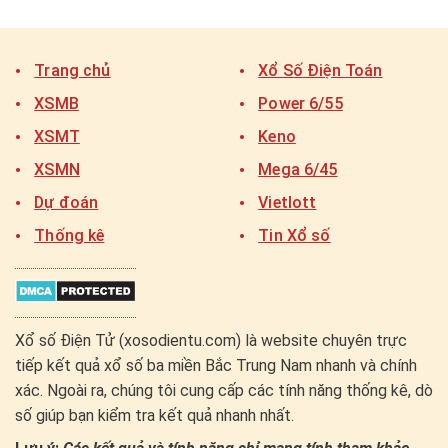
Trang chủ
Xổ Số Điện Toán
XSMB
Power 6/55
XSMT
Keno
XSMN
Mega 6/45
Dự đoán
Vietlott
Thống kê
Tin Xổ số
Xổ số Điện Tử (xosodientu.com) là website chuyên trực
tiếp kết quả xổ số ba miền Bắc Trung Nam nhanh và chính
xác. Ngoài ra, chúng tôi cung cấp các tính năng thống kê, dò
số giúp bạn kiểm tra kết quả nhanh nhất.