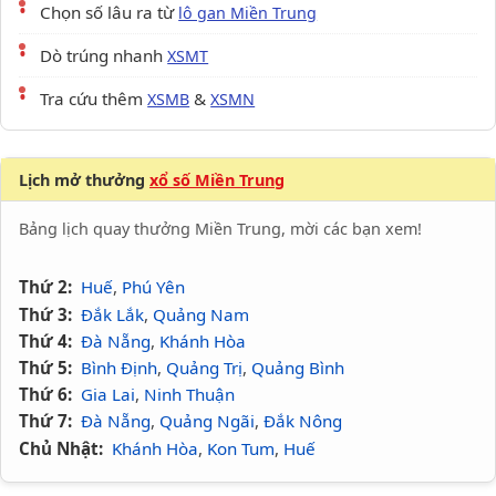
Chọn số lâu ra từ
lô gan Miền Trung
Dò trúng nhanh
XSMT
Tra cứu thêm
&
XSMB
XSMN
Lịch mở thưởng
xổ số Miền Trung
Bảng lịch quay thưởng Miền Trung, mời các bạn xem!
Thứ 2:
Huế
,
Phú Yên
Thứ 3:
Đắk Lắk
,
Quảng Nam
Thứ 4:
Đà Nẵng
,
Khánh Hòa
Thứ 5:
Bình Định
,
Quảng Trị
,
Quảng Bình
Thứ 6:
Gia Lai
,
Ninh Thuận
Thứ 7:
Đà Nẵng
,
Quảng Ngãi
,
Đắk Nông
Chủ Nhật:
Khánh Hòa
,
Kon Tum
,
Huế