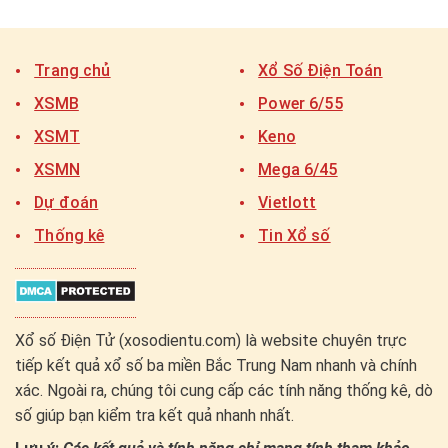
Trang chủ
Xổ Số Điện Toán
XSMB
Power 6/55
XSMT
Keno
XSMN
Mega 6/45
Dự đoán
Vietlott
Thống kê
Tin Xổ số
Xổ số Điện Tử (xosodientu.com) là website chuyên trực
tiếp kết quả xổ số ba miền Bắc Trung Nam nhanh và chính
xác. Ngoài ra, chúng tôi cung cấp các tính năng thống kê, dò
số giúp bạn kiểm tra kết quả nhanh nhất.