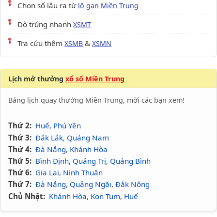
Chọn số lâu ra từ
lô gan Miền Trung
Dò trúng nhanh
XSMT
Tra cứu thêm
&
XSMB
XSMN
Lịch mở thưởng
xổ số Miền Trung
Bảng lịch quay thưởng Miền Trung, mời các bạn xem!
Thứ 2:
Huế
,
Phú Yên
Thứ 3:
Đắk Lắk
,
Quảng Nam
Thứ 4:
Đà Nẵng
,
Khánh Hòa
Thứ 5:
Bình Định
,
Quảng Trị
,
Quảng Bình
Thứ 6:
Gia Lai
,
Ninh Thuận
Thứ 7:
Đà Nẵng
,
Quảng Ngãi
,
Đắk Nông
Chủ Nhật:
Khánh Hòa
,
Kon Tum
,
Huế