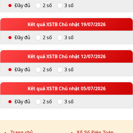
Đầy đủ
2 số
3 số
Kết quả XSTB Chủ nhật 19/07/2026
Đầy đủ
2 số
3 số
Kết quả XSTB Chủ nhật 12/07/2026
Đầy đủ
2 số
3 số
Kết quả XSTB Chủ nhật 05/07/2026
Đầy đủ
2 số
3 số
Trang chủ
Xổ Số Điện Toán