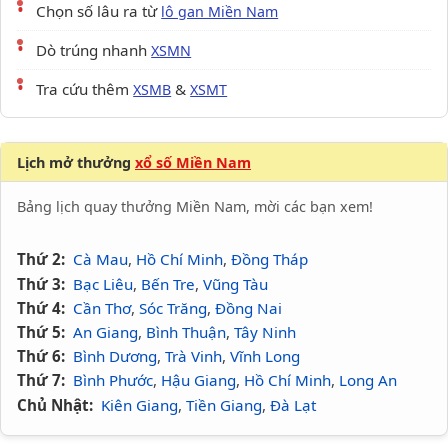
Chọn số lâu ra từ
lô gan Miền Nam
Dò trúng nhanh
XSMN
Tra cứu thêm
&
XSMB
XSMT
Lịch mở thưởng
xổ số Miền Nam
Bảng lịch quay thưởng Miền Nam, mời các bạn xem!
Thứ 2:
Cà Mau
,
Hồ Chí Minh
,
Đồng Tháp
Thứ 3:
Bạc Liêu
,
Bến Tre
,
Vũng Tàu
Thứ 4:
Cần Thơ
,
Sóc Trăng
,
Đồng Nai
Thứ 5:
An Giang
,
Bình Thuận
,
Tây Ninh
Thứ 6:
Bình Dương
,
Trà Vinh
,
Vĩnh Long
Thứ 7:
Bình Phước
,
Hậu Giang
,
Hồ Chí Minh
,
Long An
Chủ Nhật:
Kiên Giang
,
Tiền Giang
,
Đà Lạt