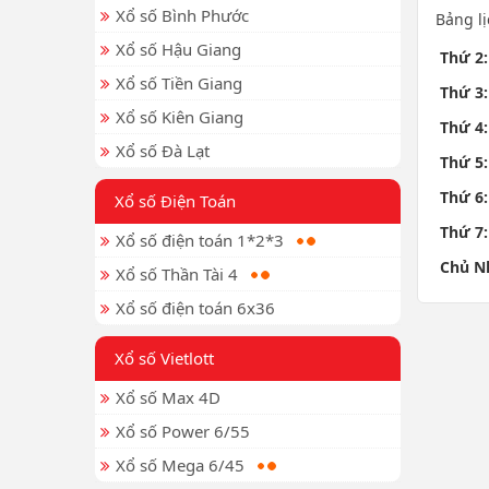
Xổ số Bình Phước
Bảng l
Xổ số Hậu Giang
Thứ 2:
Xổ số Tiền Giang
Thứ 3:
Xổ số Kiên Giang
Thứ 4:
Xổ số Đà Lạt
Thứ 5:
Thứ 6:
Xổ số Điện Toán
Thứ 7:
Xổ số điện toán 1*2*3
Chủ N
Xổ số Thần Tài 4
Xổ số điện toán 6x36
Xổ số Vietlott
Xổ số Max 4D
Xổ số Power 6/55
Xổ số Mega 6/45