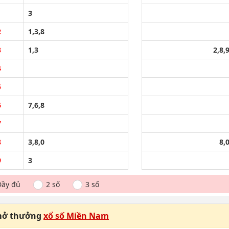
1
3
2
1,3,8
3
1,3
2,8,
4
5
6
7,6,8
7
8
3,8,0
8,0
9
3
Đầy đủ
2 số
3 số
mở thưởng
xổ số Miền Nam