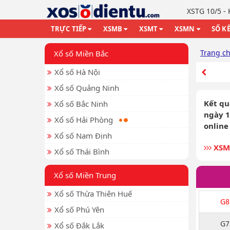
XSTG 10/5 -
TRỰC TIẾP
XSMB
XSMT
XSMN
SỐ K
Trang c
Xổ số Miền Bắc
Xổ số Hà Nội
Xổ số Quảng Ninh
Kết qu
Xổ số Bắc Ninh
ngày 1
Xổ số Hải Phòng
online
Xổ số Nam Định
XSMN
Xổ số Thái Bình
Xổ số Miền Trung
Xổ số Thừa Thiên Huế
G8
Xổ số Phú Yên
G7
Xổ số Đắk Lắk