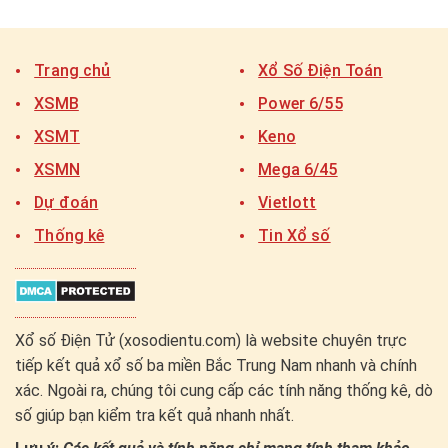
Trang chủ
Xổ Số Điện Toán
XSMB
Power 6/55
XSMT
Keno
XSMN
Mega 6/45
Dự đoán
Vietlott
Thống kê
Tin Xổ số
Xổ số Điện Tử (xosodientu.com) là website chuyên trực
tiếp kết quả xổ số ba miền Bắc Trung Nam nhanh và chính
xác. Ngoài ra, chúng tôi cung cấp các tính năng thống kê, dò
số giúp bạn kiểm tra kết quả nhanh nhất.