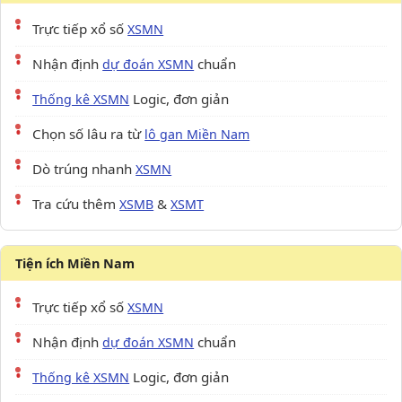
Trực tiếp xổ số
XSMN
Nhận định
chuẩn
dự đoán XSMN
Logic, đơn giản
Thống kê XSMN
Chọn số lâu ra từ
lô gan Miền Nam
Dò trúng nhanh
XSMN
Tra cứu thêm
&
XSMB
XSMT
Tiện ích Miền Nam
Trực tiếp xổ số
XSMN
Nhận định
chuẩn
dự đoán XSMN
Logic, đơn giản
Thống kê XSMN