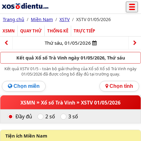
Trang chủ
Miền Nam
XSTV
XSTV 01/05/2026
XSMN
QUAY THỬ
THỐNG KÊ
TRỰC TIẾP
Thứ sáu, 01/05/2026
Kết quả Xổ số Trà Vinh ngày 01/05/2026, Thứ sáu
Kết quả XSTV 01/5 – toàn bộ giải thưởng của Xổ số Xổ số Trà Vinh ngày
01/05/2026 đã được công bố đầy đủ tại trường quay.
Chọn miền
Chọn tỉnh
»
»
XSMN
Xổ số Trà Vinh
XSTV 01/05/2026
Đầy đủ
2 số
3 số
Tiện ích Miền Nam