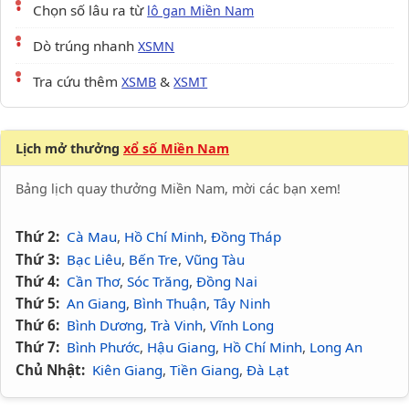
Chọn số lâu ra từ
lô gan Miền Nam
Dò trúng nhanh
XSMN
Tra cứu thêm
&
XSMB
XSMT
Lịch mở thưởng
xổ số Miền Nam
Bảng lịch quay thưởng Miền Nam, mời các bạn xem!
Thứ 2:
Cà Mau
,
Hồ Chí Minh
,
Đồng Tháp
Thứ 3:
Bạc Liêu
,
Bến Tre
,
Vũng Tàu
Thứ 4:
Cần Thơ
,
Sóc Trăng
,
Đồng Nai
Thứ 5:
An Giang
,
Bình Thuận
,
Tây Ninh
Thứ 6:
Bình Dương
,
Trà Vinh
,
Vĩnh Long
Thứ 7:
Bình Phước
,
Hậu Giang
,
Hồ Chí Minh
,
Long An
Chủ Nhật:
Kiên Giang
,
Tiền Giang
,
Đà Lạt