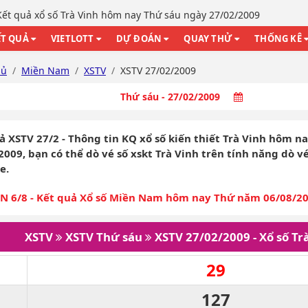
Kết quả xổ số Trà Vinh hôm nay Thứ sáu ngày 27/02/2009
ẾT QUẢ
VIETLOTT
DỰ ĐOÁN
QUAY THỬ
THỐNG KÊ
hủ
Miền Nam
XSTV
XSTV 27/02/2009
Thứ sáu - 27/02/2009
ả XSTV 27/2 - Thông tin KQ xổ số kiến thiết Trà Vinh hôm n
2009, bạn có thể dò vé số xskt Trà Vinh trên tính năng dò vé
e.
 6/8 - Kết quả Xổ số Miền Nam hôm nay Thứ năm 06/08/2
XSTV
XSTV Thứ sáu
XSTV 27/02/2009
- Xổ số Tr
29
127