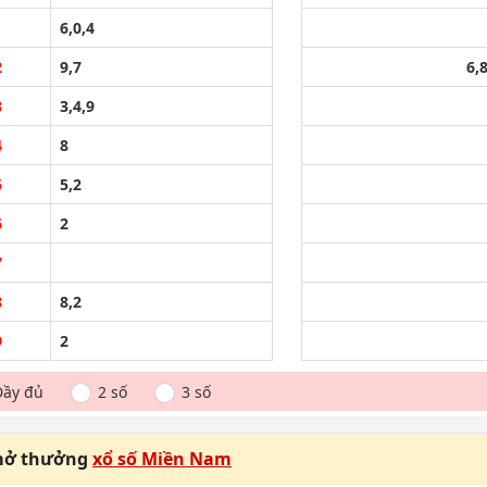
1
6,0,4
2
9,7
6,8
3
3,4,9
4
8
5
5,2
6
2
7
8
8,2
9
2
Đầy đủ
2 số
3 số
mở thưởng
xổ số Miền Nam