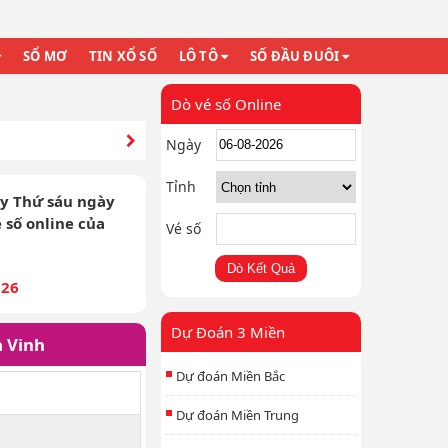
SỔ MƠ
TIN XỔ SỐ
LÔ TÔ
SỐ ĐẦU ĐUÔI
Dò vé số Online
Ngày
Tỉnh
ay Thứ sáu ngày
 số online của
Vé số
Dò Kết Quả
026
Dự Đoán 3 Miền
à Vinh
Dự đoán Miền Bắc
Dự đoán Miền Trung