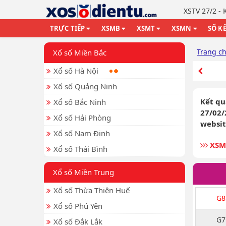
XSTV 27/2 - 
TRỰC TIẾP
XSMB
XSMT
XSMN
SỐ K
Trang c
Xổ số Miền Bắc
Xổ số Hà Nội
Xổ số Quảng Ninh
Kết qu
Xổ số Bắc Ninh
27/02/
Xổ số Hải Phòng
websit
Xổ số Nam Định
XSMN
Xổ số Thái Bình
Xổ số Miền Trung
Xổ số Thừa Thiên Huế
G8
Xổ số Phú Yên
G7
Xổ số Đắk Lắk