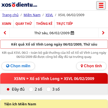
Trang chủ
Miền Nam
XSVL
XSVL 06/02/2009
XSMN
QUAY THỬ
THỐNG KÊ
TRỰC TIẾP
Thứ sáu, 06/02/2009
Kết quả Xổ số Vĩnh Long ngày 06/02/2009, Thứ sáu
Kết quả XSVL 06/2 – toàn bộ giải thưởng của Xổ số Xổ số Vĩnh Long ngày
06/02/2009 đã được công bố đầy đủ tại trường quay.
Chọn miền
Chọn tỉnh
»
»
XSMN
Xổ số Vĩnh Long
XSVL 06/02/2009
Đầy đủ
2 số
3 số
Tiện ích Miền Nam