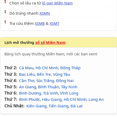
Chọn số lâu ra từ
lô gan Miền Nam
Dò trúng nhanh
XSMN
Tra cứu thêm
&
XSMB
XSMT
Lịch mở thưởng
xổ số Miền Nam
Bảng lịch quay thưởng Miền Nam, mời các bạn xem!
Thứ 2:
Cà Mau
,
Hồ Chí Minh
,
Đồng Tháp
Thứ 3:
Bạc Liêu
,
Bến Tre
,
Vũng Tàu
Thứ 4:
Cần Thơ
,
Sóc Trăng
,
Đồng Nai
Thứ 5:
An Giang
,
Bình Thuận
,
Tây Ninh
Thứ 6:
Bình Dương
,
Trà Vinh
,
Vĩnh Long
Thứ 7:
Bình Phước
,
Hậu Giang
,
Hồ Chí Minh
,
Long An
Chủ Nhật:
Kiên Giang
,
Tiền Giang
,
Đà Lạt