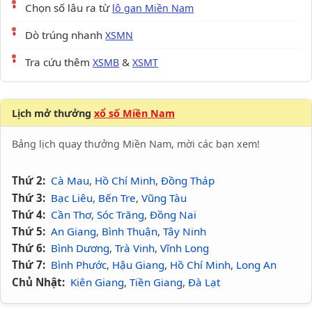
Chọn số lâu ra từ
lô gan Miền Nam
Dò trúng nhanh
XSMN
Tra cứu thêm
&
XSMB
XSMT
Lịch mở thưởng
xổ số Miền Nam
Bảng lịch quay thưởng Miền Nam, mời các bạn xem!
Thứ 2:
Cà Mau
,
Hồ Chí Minh
,
Đồng Tháp
Thứ 3:
Bạc Liêu
,
Bến Tre
,
Vũng Tàu
Thứ 4:
Cần Thơ
,
Sóc Trăng
,
Đồng Nai
Thứ 5:
An Giang
,
Bình Thuận
,
Tây Ninh
Thứ 6:
Bình Dương
,
Trà Vinh
,
Vĩnh Long
Thứ 7:
Bình Phước
,
Hậu Giang
,
Hồ Chí Minh
,
Long An
Chủ Nhật:
Kiên Giang
,
Tiền Giang
,
Đà Lạt