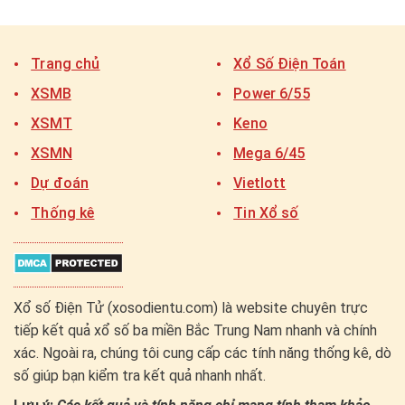
Trang chủ
Xổ Số Điện Toán
XSMB
Power 6/55
XSMT
Keno
XSMN
Mega 6/45
Dự đoán
Vietlott
Thống kê
Tin Xổ số
Xổ số Điện Tử (xosodientu.com) là website chuyên trực
tiếp kết quả xổ số ba miền Bắc Trung Nam nhanh và chính
xác. Ngoài ra, chúng tôi cung cấp các tính năng thống kê, dò
số giúp bạn kiểm tra kết quả nhanh nhất.