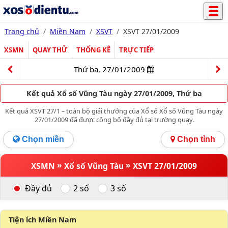
Trang chủ
Miền Nam
XSVT
XSVT 27/01/2009
XSMN
QUAY THỬ
THỐNG KÊ
TRỰC TIẾP
Thứ ba, 27/01/2009
Kết quả Xổ số Vũng Tàu ngày 27/01/2009, Thứ ba
Kết quả XSVT 27/1 – toàn bộ giải thưởng của Xổ số Xổ số Vũng Tàu ngày
27/01/2009 đã được công bố đầy đủ tại trường quay.
Chọn miền
Chọn tỉnh
»
»
XSMN
Xổ số Vũng Tàu
XSVT 27/01/2009
Đầy đủ
2 số
3 số
Tiện ích Miền Nam