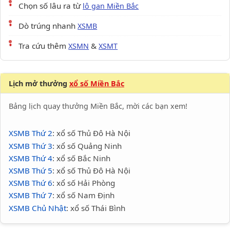
Chọn số lâu ra từ
lô gan Miền Bắc
Dò trúng nhanh
XSMB
Tra cứu thêm
&
XSMN
XSMT
Lịch mở thưởng
xổ số Miền Bắc
Bảng lịch quay thưởng Miền Bắc, mời các bạn xem!
XSMB Thứ 2
: xổ số Thủ Đô Hà Nội
XSMB Thứ 3
: xổ số Quảng Ninh
XSMB Thứ 4
: xổ số Bắc Ninh
XSMB Thứ 5
: xổ số Thủ Đô Hà Nội
XSMB Thứ 6
: xổ số Hải Phòng
XSMB Thứ 7
: xổ số Nam Định
XSMB Chủ Nhật
: xổ số Thái Bình