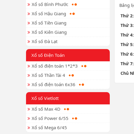
Xổ số Bình Phước
Bảng l
Xổ số Hậu Giang
Thứ 2:
Xổ số Tiền Giang
Thứ 3:
Xổ số Kiên Giang
Thứ 4:
Xổ số Đà Lạt
Thứ 5:
Thứ 6:
Xổ số Điện Toán
Thứ 7:
Xổ số điện toán 1*2*3
Chủ N
Xổ số Thần Tài 4
Xổ số điện toán 6x36
Xổ số Vietlott
Xổ số Max 4D
Xổ số Power 6/55
Xổ số Mega 6/45