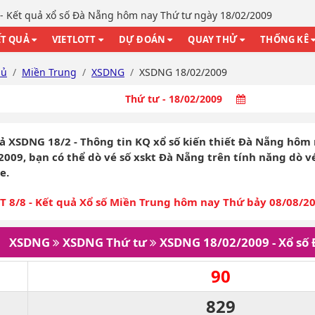
- Kết quả xổ số Đà Nẵng hôm nay Thứ tư ngày 18/02/2009
ẾT QUẢ
VIETLOTT
DỰ ĐOÁN
QUAY THỬ
THỐNG KÊ
hủ
Miền Trung
XSDNG
XSDNG 18/02/2009
Thứ tư - 18/02/2009
ả XSDNG 18/2 - Thông tin KQ xổ số kiến thiết Đà Nẵng hôm
2009, bạn có thể dò vé số xskt Đà Nẵng trên tính năng dò vé
e.
 8/8 - Kết quả Xổ số Miền Trung hôm nay Thứ bảy 08/08/2
XSDNG
XSDNG Thứ tư
XSDNG 18/02/2009
- Xổ số
90
829