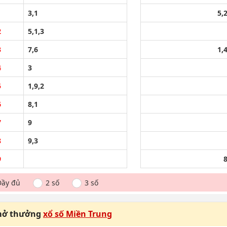
1
3,1
5,2
2
5,1,3
3
7,6
1,4
4
3
5
1,9,2
6
8,1
7
9
8
9,3
9
8
Đầy đủ
2 số
3 số
mở thưởng
xổ số Miền Trung