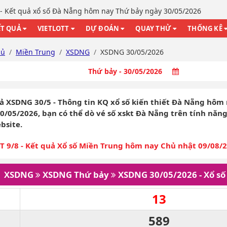
- Kết quả xổ số Đà Nẵng hôm nay Thứ bảy ngày 30/05/2026
ẾT QUẢ
VIETLOTT
DỰ ĐOÁN
QUAY THỬ
THỐNG KÊ
hủ
Miền Trung
XSDNG
XSDNG 30/05/2026
Thứ bảy - 30/05/2026
ả XSDNG 30/5 - Thông tin KQ xổ số kiến thiết Đà Nẵng hôm
0/05/2026, bạn có thể dò vé số xskt Đà Nẵng trên tính năng
bsite.
 9/8 - Kết quả Xổ số Miền Trung hôm nay Chủ nhật 09/08/
XSDNG
XSDNG Thứ bảy
XSDNG 30/05/2026
- Xổ s
13
589