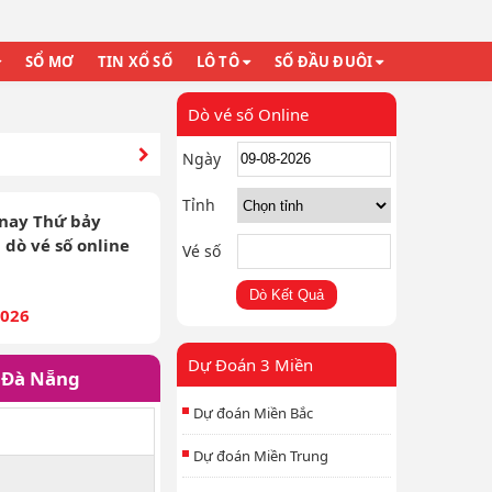
SỔ MƠ
TIN XỔ SỐ
LÔ TÔ
SỐ ĐẦU ĐUÔI
Dò vé số Online
Ngày
Tỉnh
 nay Thứ bảy
 dò vé số online
Vé số
Dò Kết Quả
2026
Dự Đoán 3 Miền
ố Đà Nẵng
Dự đoán Miền Bắc
Dự đoán Miền Trung