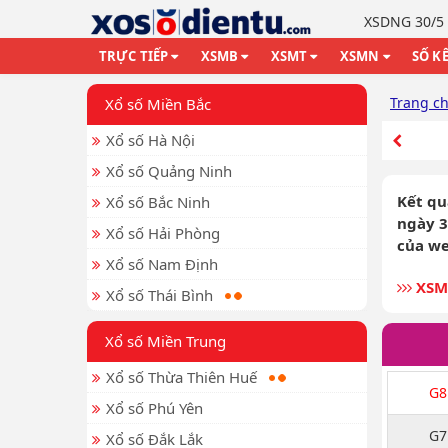
XSDNG 30/5 
TRỰC TIẾP
XSMB
XSMT
XSMN
SỐ K
Trang c
Xổ số Miền Bắc
Xổ số Hà Nội
Xổ số Quảng Ninh
Kết qu
Xổ số Bắc Ninh
ngày 3
Xổ số Hải Phòng
của we
Xổ số Nam Định
XSMT
Xổ số Thái Bình
Xổ số Miền Trung
Xổ số Thừa Thiên Huế
G8
Xổ số Phú Yên
G7
Xổ số Đắk Lắk