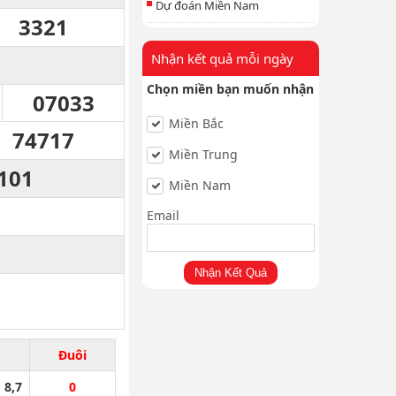
Dự đoán Miền Nam
3321
Nhận kết quả mỗi ngày
Chọn miền bạn muốn nhận
07033
Miền Bắc
74717
Miền Trung
101
Miền Nam
Email
Nhận Kết Quả
Đuôi
8,7
0