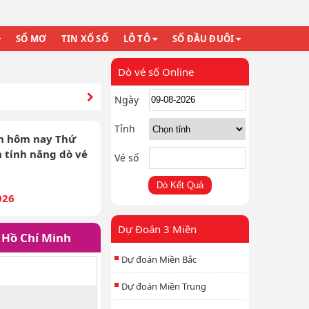
SỔ MƠ
TIN XỔ SỐ
LÔ TÔ
SỐ ĐẦU ĐUÔI
Dò vé số Online
Ngày
Tỉnh
nh hôm nay Thứ
n tính năng dò vé
Vé số
Dò Kết Quả
026
Dự Đoán 3 Miền
P Hồ Chí Minh
Dự đoán Miền Bắc
Dự đoán Miền Trung