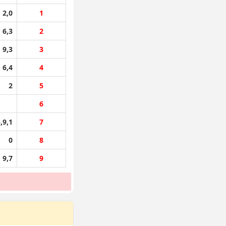
2,0
1
6,3
2
9,3
3
6,4
4
2
5
6
,9,1
7
0
8
9,7
9