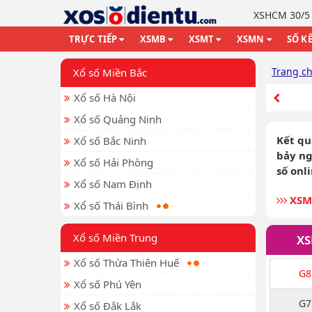
XSHCM 30/5 
TRỰC TIẾP
XSMB
XSMT
XSMN
SỐ K
Trang c
Xổ số Miền Bắc
Xổ số Hà Nội
Xổ số Quảng Ninh
Kết qu
Xổ số Bắc Ninh
bảy ng
Xổ số Hải Phòng
số onl
Xổ số Nam Định
XSMN
Xổ số Thái Bình
Xổ số Miền Trung
X
Xổ số Thừa Thiên Huế
G8
Xổ số Phú Yên
G7
Xổ số Đắk Lắk