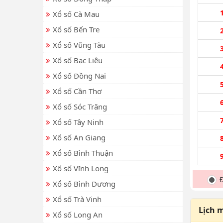
Xổ số Cà Mau
Xổ số Bến Tre
Xổ số Vũng Tàu
Xổ số Bạc Liêu
Xổ số Đồng Nai
Xổ số Cần Thơ
Xổ số Sóc Trăng
Xổ số Tây Ninh
Xổ số An Giang
Xổ số Bình Thuận
Xổ số Vĩnh Long
Xổ số Bình Dương
Xổ số Trà Vinh
Lịch 
Xổ số Long An