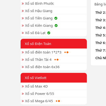
Xổ số Bình Phước
Bảng l
Xổ số Hậu Giang
Thứ 2:
Xổ số Tiền Giang
Thứ 3:
Xổ số Kiên Giang
Thứ 4:
Xổ số Đà Lạt
Thứ 5:
Thứ 6:
Xổ số Điện Toán
Thứ 7:
Xổ số điện toán 1*2*3
Chủ N
Xổ số Thần Tài 4
Xổ số điện toán 6x36
Xổ số Vietlott
Xổ số Max 4D
Xổ số Power 6/55
Xổ số Mega 6/45