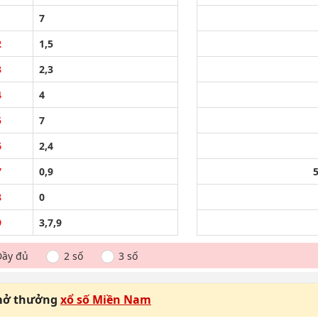
1
7
2
1,5
3
2,3
4
4
5
7
6
2,4
7
0,9
5
8
0
9
3,7,9
Đầy đủ
2 số
3 số
mở thưởng
xổ số Miền Nam