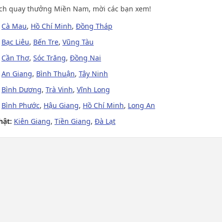
ịch quay thưởng Miền Nam, mời các bạn xem!
Cà Mau
,
Hồ Chí Minh
,
Đồng Tháp
Bạc Liêu
,
Bến Tre
,
Vũng Tàu
Cần Thơ
,
Sóc Trăng
,
Đồng Nai
An Giang
,
Bình Thuận
,
Tây Ninh
Bình Dương
,
Trà Vinh
,
Vĩnh Long
Bình Phước
,
Hậu Giang
,
Hồ Chí Minh
,
Long An
hật:
Kiên Giang
,
Tiền Giang
,
Đà Lạt