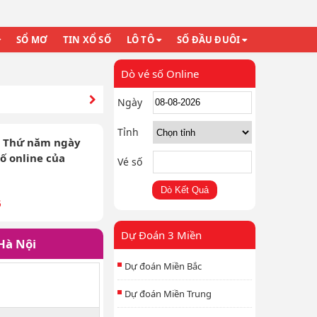
SỔ MƠ
TIN XỔ SỐ
LÔ TÔ
SỐ ĐẦU ĐUÔI
Dò vé số Online
Ngày
Tỉnh
ay Thứ năm ngày
số online của
Vé số
Dò Kết Quả
6
Dự Đoán 3 Miền
 Hà Nội
Dự đoán Miền Bắc
Dự đoán Miền Trung