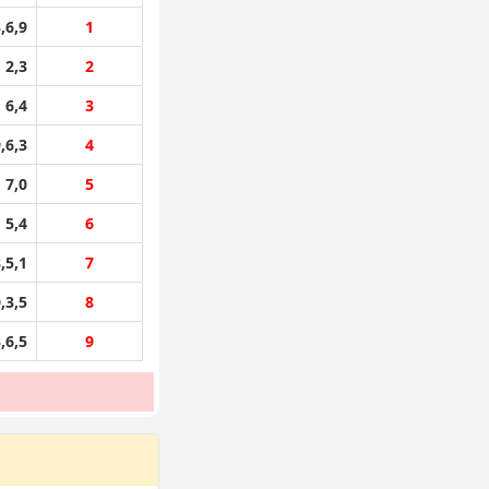
,6,9
1
2,3
2
6,4
3
,6,3
4
7,0
5
5,4
6
,5,1
7
,3,5
8
,6,5
9