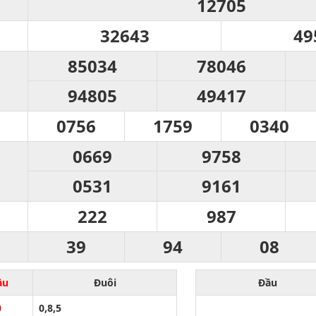
12705
32643
49
85034
78046
94805
49417
0756
1759
0340
0669
9758
0531
9161
222
987
39
94
08
ầu
Đuôi
Đầu
0
0,8,5