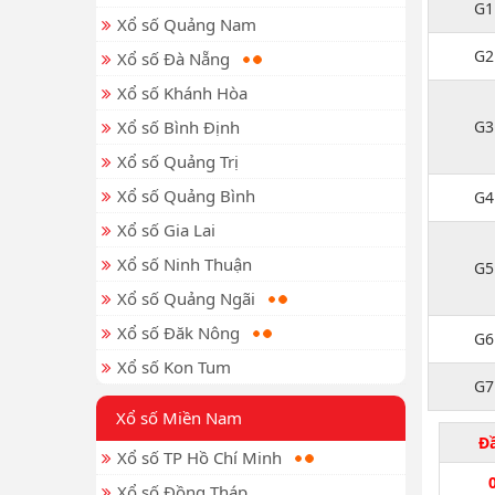
G1
Xổ số Quảng Nam
G2
Xổ số Đà Nẵng
Xổ số Khánh Hòa
Xổ số Bình Định
G3
Xổ số Quảng Trị
Xổ số Quảng Bình
G4
Xổ số Gia Lai
Xổ số Ninh Thuận
G5
Xổ số Quảng Ngãi
Xổ số Đăk Nông
G6
Xổ số Kon Tum
G7
Xổ số Miền Nam
Đ
Xổ số TP Hồ Chí Minh
Xổ số Đồng Tháp