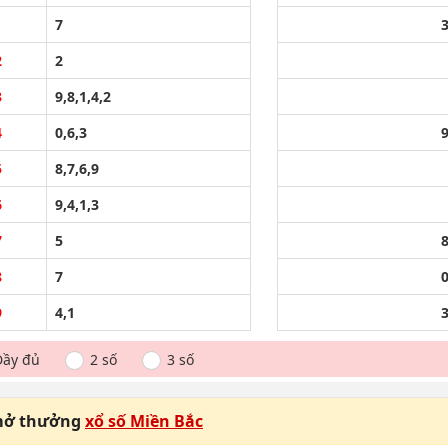
1
7
3
2
2
3
9,8,1,4,2
4
0,6,3
9
5
8,7,6,9
6
9,4,1,3
7
5
8
8
7
0
9
4,1
3
Đầy đủ
2 số
3 số
mở thưởng
xổ số Miền Bắc