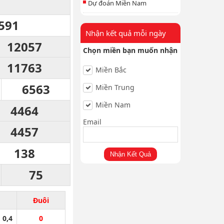
Dự đoán Miền Nam
591
Nhận kết quả mỗi ngày
12057
Chọn miền bạn muốn nhận
11763
Miền Bắc
6563
Miền Trung
Miền Nam
4464
Email
4457
138
Nhận Kết Quả
75
Đuôi
0,4
0