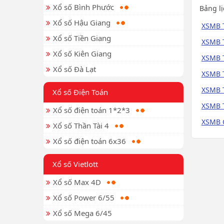
Xổ số Bình Phước
Bảng l
Xổ số Hậu Giang
XSMB 
Xổ số Tiền Giang
XSMB 
Xổ số Kiên Giang
XSMB 
Xổ số Đà Lạt
XSMB 
XSMB 
Xổ số Điện Toán
XSMB 
Xổ số điện toán 1*2*3
XSMB 
Xổ số Thần Tài 4
Xổ số điện toán 6x36
Xổ số Vietlott
Xổ số Max 4D
Xổ số Power 6/55
Xổ số Mega 6/45