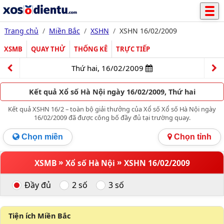
Trang chủ
Miền Bắc
XSHN
XSHN 16/02/2009
XSMB
QUAY THỬ
THỐNG KÊ
TRỰC TIẾP
Thứ hai, 16/02/2009
Kết quả Xổ số Hà Nội ngày 16/02/2009, Thứ hai
Kết quả XSHN 16/2 – toàn bộ giải thưởng của Xổ số Xổ số Hà Nội ngày
16/02/2009 đã được công bố đầy đủ tại trường quay.
Chọn miền
Chọn tỉnh
»
»
XSMB
Xổ số Hà Nội
XSHN 16/02/2009
Đầy đủ
2 số
3 số
Tiện ích Miền Bắc