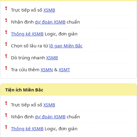
Trực tiếp xổ số
XSMB
Nhận định
chuẩn
dự đoán XSMB
Logic, đơn giản
Thống kê XSMB
Chọn số lâu ra từ
lô gan Miền Bắc
Dò trúng nhanh
XSMB
Tra cứu thêm
&
XSMN
XSMT
Tiện ích Miền Bắc
Trực tiếp xổ số
XSMB
Nhận định
chuẩn
dự đoán XSMB
Logic, đơn giản
Thống kê XSMB