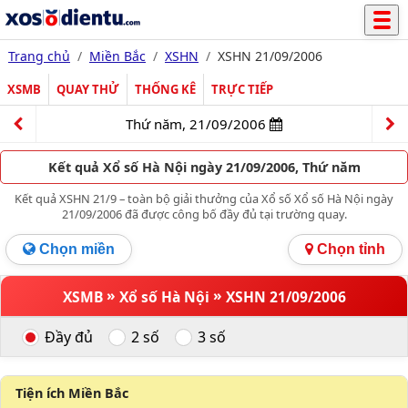
Trang chủ
Miền Bắc
XSHN
XSHN 21/09/2006
XSMB
QUAY THỬ
THỐNG KÊ
TRỰC TIẾP
Thứ năm, 21/09/2006
Kết quả Xổ số Hà Nội ngày 21/09/2006, Thứ năm
Kết quả XSHN 21/9 – toàn bộ giải thưởng của Xổ số Xổ số Hà Nội ngày
21/09/2006 đã được công bố đầy đủ tại trường quay.
Chọn miền
Chọn tỉnh
»
»
XSMB
Xổ số Hà Nội
XSHN 21/09/2006
Đầy đủ
2 số
3 số
Tiện ích Miền Bắc