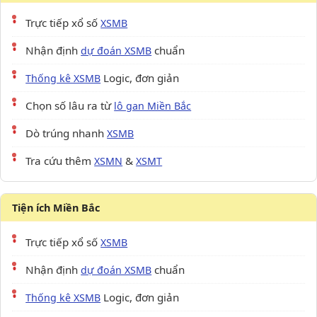
Trực tiếp xổ số
XSMB
Nhận định
chuẩn
dự đoán XSMB
Logic, đơn giản
Thống kê XSMB
Chọn số lâu ra từ
lô gan Miền Bắc
Dò trúng nhanh
XSMB
Tra cứu thêm
&
XSMN
XSMT
Tiện ích Miền Bắc
Trực tiếp xổ số
XSMB
Nhận định
chuẩn
dự đoán XSMB
Logic, đơn giản
Thống kê XSMB