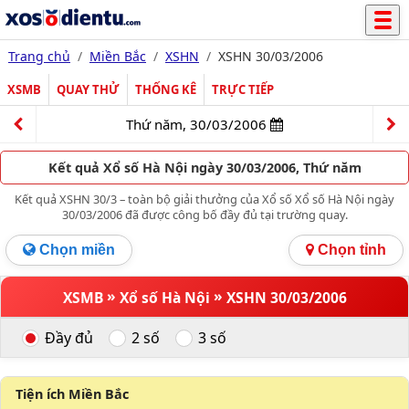
Trang chủ
Miền Bắc
XSHN
XSHN 30/03/2006
XSMB
QUAY THỬ
THỐNG KÊ
TRỰC TIẾP
Thứ năm, 30/03/2006
Kết quả Xổ số Hà Nội ngày 30/03/2006, Thứ năm
Kết quả XSHN 30/3 – toàn bộ giải thưởng của Xổ số Xổ số Hà Nội ngày
30/03/2006 đã được công bố đầy đủ tại trường quay.
Chọn miền
Chọn tỉnh
»
»
XSMB
Xổ số Hà Nội
XSHN 30/03/2006
Đầy đủ
2 số
3 số
Tiện ích Miền Bắc