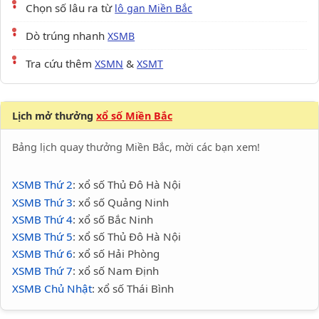
Chọn số lâu ra từ
lô gan Miền Bắc
Dò trúng nhanh
XSMB
Tra cứu thêm
&
XSMN
XSMT
Lịch mở thưởng
xổ số Miền Bắc
Bảng lịch quay thưởng Miền Bắc, mời các bạn xem!
XSMB Thứ 2
: xổ số Thủ Đô Hà Nội
XSMB Thứ 3
: xổ số Quảng Ninh
XSMB Thứ 4
: xổ số Bắc Ninh
XSMB Thứ 5
: xổ số Thủ Đô Hà Nội
XSMB Thứ 6
: xổ số Hải Phòng
XSMB Thứ 7
: xổ số Nam Định
XSMB Chủ Nhật
: xổ số Thái Bình