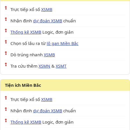
Trực tiếp xổ số
XSMB
Nhận định
chuẩn
dự đoán XSMB
Logic, đơn giản
Thống kê XSMB
Chọn số lâu ra từ
lô gan Miền Bắc
Dò trúng nhanh
XSMB
Tra cứu thêm
&
XSMN
XSMT
Tiện ích Miền Bắc
Trực tiếp xổ số
XSMB
Nhận định
chuẩn
dự đoán XSMB
Logic, đơn giản
Thống kê XSMB