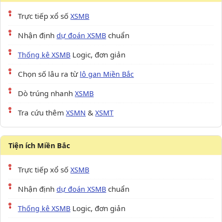
Trực tiếp xổ số
XSMB
Nhận định
chuẩn
dự đoán XSMB
Logic, đơn giản
Thống kê XSMB
Chọn số lâu ra từ
lô gan Miền Bắc
Dò trúng nhanh
XSMB
Tra cứu thêm
&
XSMN
XSMT
Tiện ích Miền Bắc
Trực tiếp xổ số
XSMB
Nhận định
chuẩn
dự đoán XSMB
Logic, đơn giản
Thống kê XSMB