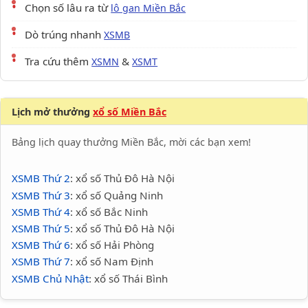
Chọn số lâu ra từ
lô gan Miền Bắc
Dò trúng nhanh
XSMB
Tra cứu thêm
&
XSMN
XSMT
Lịch mở thưởng
xổ số Miền Bắc
Bảng lịch quay thưởng Miền Bắc, mời các bạn xem!
XSMB Thứ 2
: xổ số Thủ Đô Hà Nội
XSMB Thứ 3
: xổ số Quảng Ninh
XSMB Thứ 4
: xổ số Bắc Ninh
XSMB Thứ 5
: xổ số Thủ Đô Hà Nội
XSMB Thứ 6
: xổ số Hải Phòng
XSMB Thứ 7
: xổ số Nam Định
XSMB Chủ Nhật
: xổ số Thái Bình