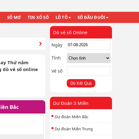
SỔ MƠ
TIN XỔ SỐ
LÔ TÔ
SỐ ĐẦU ĐUÔI
Dò vé số Online
Ngày
Tỉnh
 nay Thứ năm
 dò vé số online
Vé số
Dò Kết Quả
Dự Đoán 3 Miền
Miền Bắc
Dự đoán Miền Bắc
Dự đoán Miền Trung