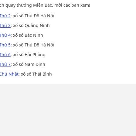
ịch quay thưởng Miền Bắc, mời các bạn xem!
Thứ 2
: xổ số Thủ Đô Hà Nội
Thứ 3
: xổ số Quảng Ninh
Thứ 4
: xổ số Bắc Ninh
Thứ 5
: xổ số Thủ Đô Hà Nội
Thứ 6
: xổ số Hải Phòng
Thứ 7
: xổ số Nam Định
Chủ Nhật
: xổ số Thái Bình