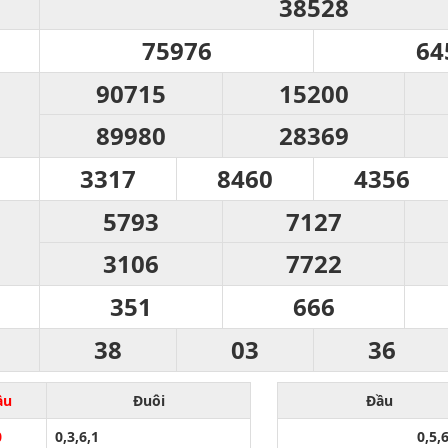
38528
75976
64
90715
15200
89980
28369
3317
8460
4356
5793
7127
3106
7722
351
666
38
03
36
ầu
Đuôi
Đầu
0
0,3,6,1
0,5,