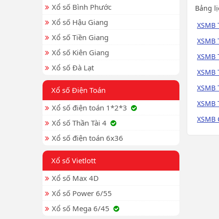
Xổ số Bình Phước
Bảng l
Xổ số Hậu Giang
XSMB 
Xổ số Tiền Giang
XSMB 
Xổ số Kiên Giang
XSMB 
Xổ số Đà Lạt
XSMB 
XSMB 
Xổ số Điện Toán
XSMB 
Xổ số điện toán 1*2*3
XSMB 
Xổ số Thần Tài 4
Xổ số điện toán 6x36
Xổ số Vietlott
Xổ số Max 4D
Xổ số Power 6/55
Xổ số Mega 6/45