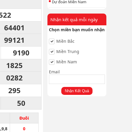
Dự đoán Miền Nam
522
Nhận kết quả mỗi ngày
64401
Chọn miền bạn muốn nhận
99121
Miền Bắc
9190
Miền Trung
Miền Nam
1825
Email
0282
295
Nhận Kết Quả
50
Đuôi
6,9,8
0