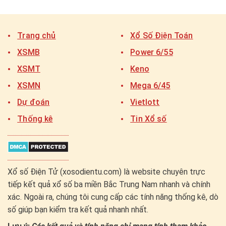
Trang chủ
Xổ Số Điện Toán
XSMB
Power 6/55
XSMT
Keno
XSMN
Mega 6/45
Dự đoán
Vietlott
Thống kê
Tin Xổ số
Xổ số Điện Tử (xosodientu.com) là website chuyên trực
tiếp kết quả xổ số ba miền Bắc Trung Nam nhanh và chính
xác. Ngoài ra, chúng tôi cung cấp các tính năng thống kê, dò
số giúp bạn kiểm tra kết quả nhanh nhất.