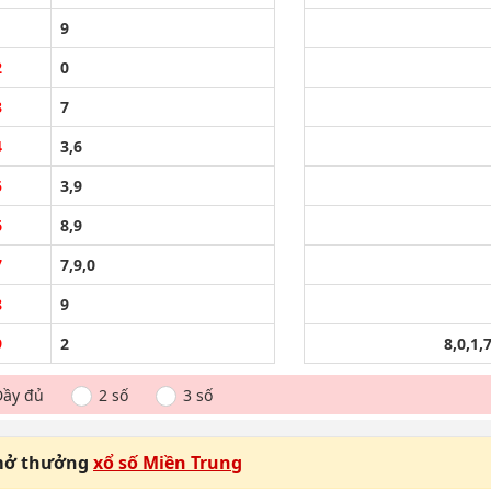
1
9
2
0
3
7
4
3,6
5
3,9
6
8,9
7
7,9,0
8
9
9
2
8,0,1,
Đầy đủ
2 số
3 số
mở thưởng
xổ số Miền Trung