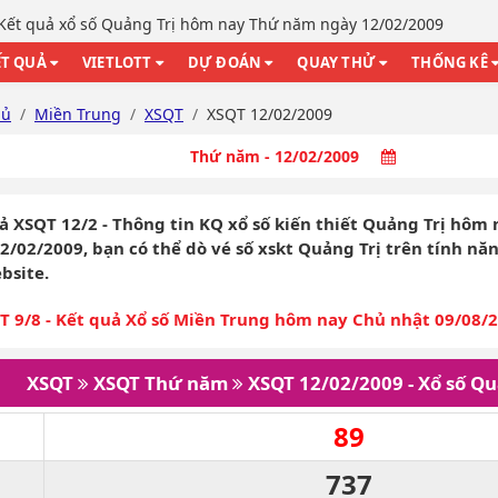
 Kết quả xổ số Quảng Trị hôm nay Thứ năm ngày 12/02/2009
ẾT QUẢ
VIETLOTT
DỰ ĐOÁN
QUAY THỬ
THỐNG KÊ
hủ
Miền Trung
XSQT
XSQT 12/02/2009
Thứ năm - 12/02/2009
ả XSQT 12/2 - Thông tin KQ xổ số kiến thiết Quảng Trị hôm
2/02/2009, bạn có thể dò vé số xskt Quảng Trị trên tính năn
bsite.
 9/8 - Kết quả Xổ số Miền Trung hôm nay Chủ nhật 09/08/
XSQT
XSQT Thứ năm
XSQT 12/02/2009
- Xổ số Qu
89
737