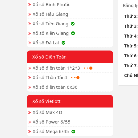
Xổ số Bình Phước
Bảng l
Xổ số Hậu Giang
Thứ 2:
Xổ số Tiền Giang
Thứ 3:
Xổ số Kiên Giang
Thứ 4:
Xổ số Đà Lạt
Thứ 5:
Thứ 6:
Xổ số Điện Toán
Thứ 7:
Xổ số điện toán 1*2*3
Chủ N
Xổ số Thần Tài 4
Xổ số điện toán 6x36
Xổ số Vietlott
Xổ số Max 4D
Xổ số Power 6/55
Xổ số Mega 6/45