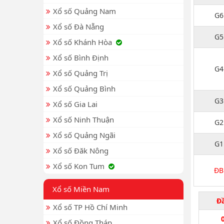
Xổ số Quảng Nam
G6
Xổ số Đà Nẵng
G5
Xổ số Khánh Hòa
Xổ số Bình Định
G4
Xổ số Quảng Trị
Xổ số Quảng Bình
G3
Xổ số Gia Lai
Xổ số Ninh Thuận
G2
Xổ số Quảng Ngãi
G1
Xổ số Đăk Nông
Xổ số Kon Tum
ĐB
Xổ số Miền Nam
Đ
Xổ số TP Hồ Chí Minh
Xổ số Đồng Tháp