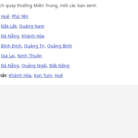
ịch quay thưởng Miền Trung, mời các bạn xem!
Huế
,
Phú Yên
Đắk Lắk
,
Quảng Nam
Đà Nẵng
,
Khánh Hòa
Bình Định
,
Quảng Trị
,
Quảng Bình
Gia Lai
,
Ninh Thuận
Đà Nẵng
,
Quảng Ngãi
,
Đắk Nông
hật:
Khánh Hòa
,
Kon Tum
,
Huế