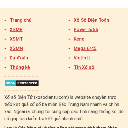
Trang chủ
Xổ Số Điện Toán
XSMB
Power 6/55
XSMT
Keno
XSMN
Mega 6/45
Dự đoán
Vietlott
Thống kê
Tin Xổ số
Xổ số Điện Tử (xosodientu.com) là website chuyên trực
tiếp kết quả xổ số ba miền Bắc Trung Nam nhanh và chính
xác. Ngoài ra, chúng tôi cung cấp các tính năng thống kê, dò
số giúp bạn kiểm tra kết quả nhanh nhất.