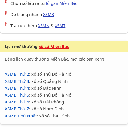
Chọn số lâu ra từ
lô gan Miền Bắc
Dò trúng nhanh
XSMB
Tra cứu thêm
&
XSMN
XSMT
Lịch mở thưởng
xổ số Miền Bắc
Bảng lịch quay thưởng Miền Bắc, mời các bạn xem!
XSMB Thứ 2
: xổ số Thủ Đô Hà Nội
XSMB Thứ 3
: xổ số Quảng Ninh
XSMB Thứ 4
: xổ số Bắc Ninh
XSMB Thứ 5
: xổ số Thủ Đô Hà Nội
XSMB Thứ 6
: xổ số Hải Phòng
XSMB Thứ 7
: xổ số Nam Định
XSMB Chủ Nhật
: xổ số Thái Bình