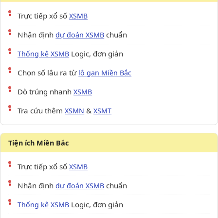
Trực tiếp xổ số
XSMB
Nhận định
chuẩn
dự đoán XSMB
Logic, đơn giản
Thống kê XSMB
Chọn số lâu ra từ
lô gan Miền Bắc
Dò trúng nhanh
XSMB
Tra cứu thêm
&
XSMN
XSMT
Tiện ích Miền Bắc
Trực tiếp xổ số
XSMB
Nhận định
chuẩn
dự đoán XSMB
Logic, đơn giản
Thống kê XSMB