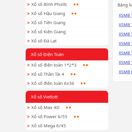
Xổ số Bình Phước
Bảng l
Xổ số Hậu Giang
XSMB 
Xổ số Tiền Giang
XSMB 
Xổ số Kiên Giang
XSMB 
Xổ số Đà Lạt
XSMB 
XSMB 
Xổ số Điện Toán
XSMB 
Xổ số điện toán 1*2*3
XSMB 
Xổ số Thần Tài 4
Xổ số điện toán 6x36
Xổ số Vietlott
Xổ số Max 4D
Xổ số Power 6/55
Xổ số Mega 6/45