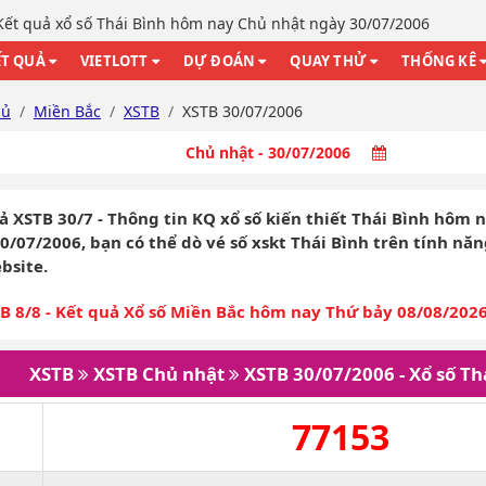
 Kết quả xổ số Thái Bình hôm nay Chủ nhật ngày 30/07/2006
ẾT QUẢ
VIETLOTT
DỰ ĐOÁN
QUAY THỬ
THỐNG KÊ
hủ
Miền Bắc
XSTB
XSTB 30/07/2006
Chủ nhật - 30/07/2006
ả XSTB 30/7 - Thông tin KQ xổ số kiến thiết Thái Bình hôm 
0/07/2006, bạn có thể dò vé số xskt Thái Bình trên tính năn
bsite.
 8/8 - Kết quả Xổ số Miền Bắc hôm nay Thứ bảy 08/08/202
XSTB
XSTB Chủ nhật
XSTB 30/07/2006
- Xổ số Th
77153