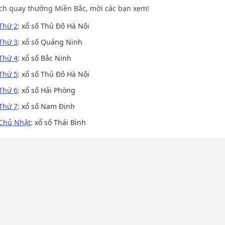
ịch quay thưởng Miền Bắc, mời các bạn xem!
Thứ 2
: xổ số Thủ Đô Hà Nội
Thứ 3
: xổ số Quảng Ninh
Thứ 4
: xổ số Bắc Ninh
Thứ 5
: xổ số Thủ Đô Hà Nội
Thứ 6
: xổ số Hải Phòng
Thứ 7
: xổ số Nam Định
Chủ Nhật
: xổ số Thái Bình