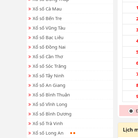
Xổ số Cà Mau
Xổ số Bến Tre
Xổ số Vũng Tàu
Xổ số Bạc Liêu
Xổ số Đồng Nai
Xổ số Cần Thơ
Xổ số Sóc Trăng
Xổ số Tây Ninh
Xổ số An Giang
Xổ số Bình Thuận
Xổ số Vĩnh Long
Xổ số Bình Dương
Xổ số Trà Vinh
Lịch 
Xổ số Long An